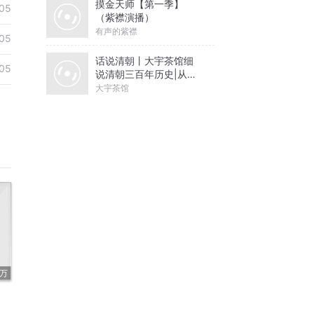
摸金天师【第一季】
05
（紫襟演播）
有声的紫襟
05
话说清朝丨大宇茶馆细
05
说清朝三百年历史|从努
尔哈赤到末代皇帝溥仪|
大宇茶馆
康熙雍正乾隆
6万