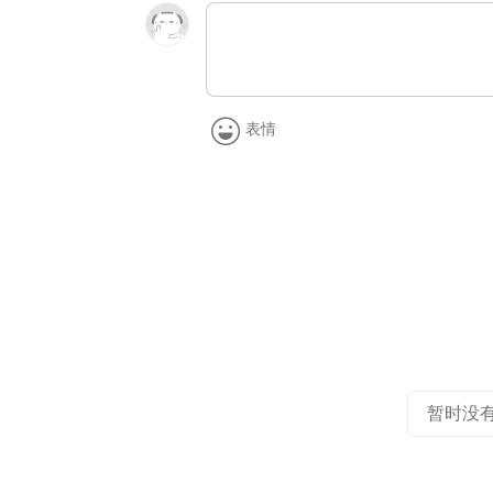
表情
暂时没