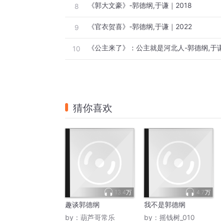
《郭大文豪》-郭德纲,于谦｜2018
8
《官衣贺喜》-郭德纲,于谦｜2022
9
《公主来了》：公主就是河北人-郭德纲,于谦
10
猜你喜欢
13.4万
4.7万
趣谈郭德纲
我不是郭德纲
by：
葫芦哥常乐
by：
摇钱树_010