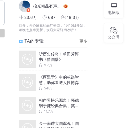
拾光精品有声工作室
电脑版
23.6万
687
18.3万
简介：
开心麻花精品广播剧，4月15日开始，
每晚七点半更新，欢迎大家订阅收听！
论
公众号
TA的专辑
更多
听历史传奇！单田芳评
书《曾国藩》
9.7万
《厚黑学》中的权谋智
慧，助你看透人性博弈
5483
相声界快乐源泉！郭德
纲于谦经典合集，笑到
缺氧
11.7万
金一南讲大国军魂！国