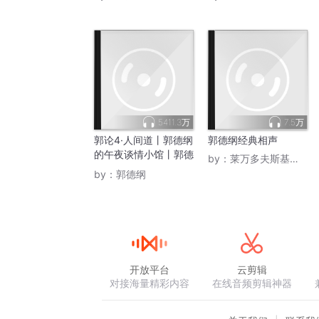
5411.3万
7.5万
郭论4·人间道丨郭德纲
郭德纲经典相声
的午夜谈情小馆丨郭德
by：
莱万多夫斯基基基
纲&于谦丨郭德纲新书
by：
郭德纲
《活得明白》
开放平台
云剪辑
对接海量精彩内容
在线音频剪辑神器