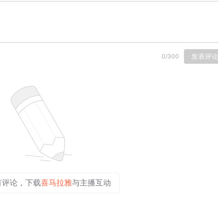
发表评
0
/
300
有评论，下载
喜马拉雅
与主播互动