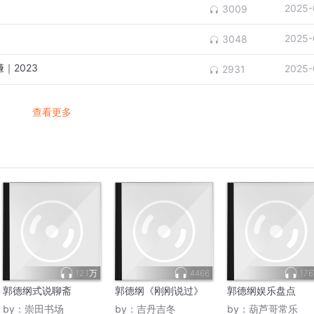
2025-
3009
2025-
3048
｜2023
2025-
2931
查看更多
12.1万
4466
17
郭德纲式说聊斋
郭德纲《刚刚说过》
郭德纲娱乐盘点
by：
崇田书场
by：
吉丹吉冬
by：
葫芦哥常乐