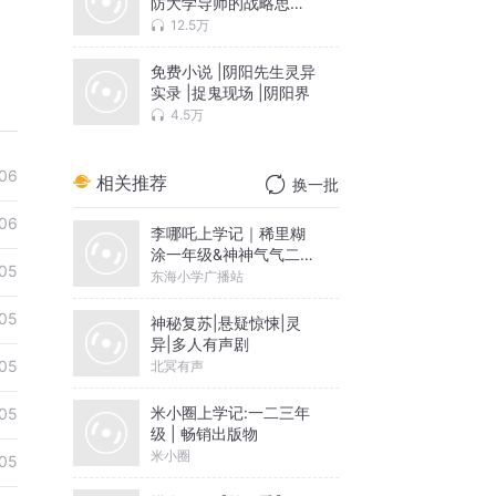
防大学导师的战略思维
与强军之道
12.5万
免费小说 |阴阳先生灵异
实录 |捉鬼现场 |阴阳界
4.5万
06
相关推荐
换一批
06
李哪吒上学记｜稀里糊
涂一年级&神神气气二年
05
级
东海小学广播站
05
神秘复苏|悬疑惊悚|灵
异|多人有声剧
05
北冥有声
米小圈上学记:一二三年
05
级 | 畅销出版物
米小圈
05