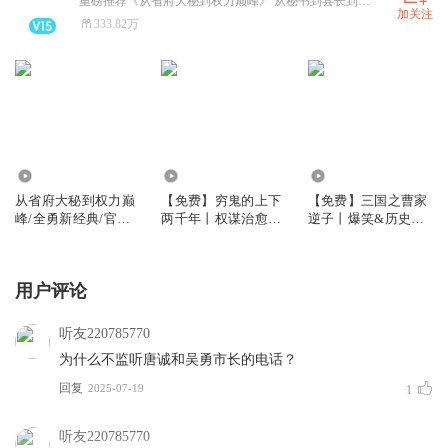
重磅推荐《从省府大秘到权力巅峰》 从秘书到县长到封疆大吏 内容干净紧凑 跌宕起伏 好听舒服的很嘞 快来呦
加关注
333.82万
2832.16万
7.95万
39.14万
从省府大秘到权力巅
【免费】穷鬼的上下
【免费】三国之曹家
峰/全勇新经典/官场/
两千年丨权谋治愈系
逆子丨爆笑&历史多
多人有声剧
&群像历史文神作 |
人有声剧亿万点击神
多人有声剧
作
用户评论
听友220785770
为什么不监听唐诚和吴勇市长的电话？
回复
2025-07-19
1
听友220785770