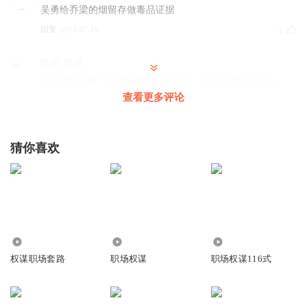
吴勇给乔梁的烟留存做毒品证据
回复
2025-07-19
1
陈希_晗星
还保密的好呢，吴勇已经通风报信了，唐成还做准备了
查看更多评论
回复
2025-05-30
0
带走我的呼吸cium
猜你喜欢
保密性？吴用都知道
回复
2025-08-30
0
2190
2258
3.99万
权谋职场套路
职场权谋
职场权谋116式