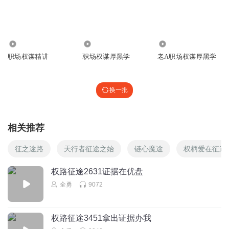
1.13万
1.49万
1.97万
职场权谋精讲
职场权谋厚黑学
老A职场权谋厚黑学
换一批
相关推荐
征之途路
天行者征途之始
链心魔途
权柄爱在征途
权路征途2631证据在优盘
全勇
9072
权路征途3451拿出证据办我