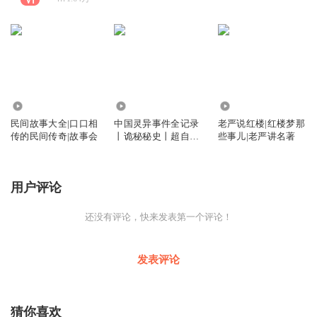
10.17万
82.53万
27.00万
民间故事大全|口口相
中国灵异事件全记录
老严说红楼|红楼梦那
传的民间传奇|故事会
丨诡秘秘史丨超自然
些事儿|老严讲名著
现象解码
用户评论
还没有评论，快来发表第一个评论！
发表评论
猜你喜欢