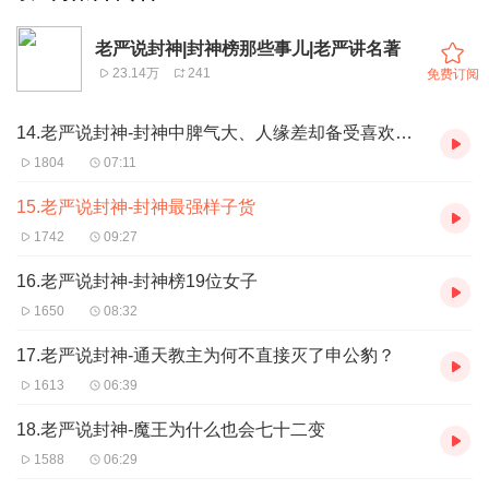
老严说封神|封神榜那些事儿|老严讲名著
23.14万
241
免费订阅
14.老严说封神-封神中脾气大、人缘差却备受喜欢的神仙
1804
07:11
15.老严说封神-封神最强样子货
1742
09:27
16.老严说封神-封神榜19位女子
1650
08:32
17.老严说封神-通天教主为何不直接灭了申公豹？
1613
06:39
18.老严说封神-魔王为什么也会七十二变
1588
06:29