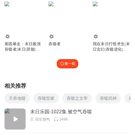
562
5070
6.58万
基因暴走：末日最强
吞噬者
我在末日打怪求生|末
吞噬者|末日|异能|废
日玄幻|吞噬进化|免
土
费多播
换一批
相关推荐
天吞地噬
吞噬世家
吞噬之文帝
吞噬武神
吞
末日乐园-1022集 被空气吞噬
双笙鹿鸣
3496