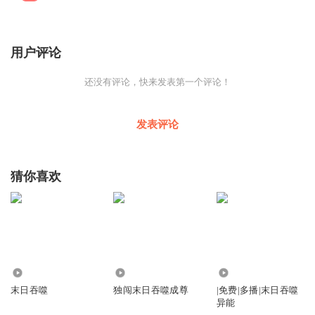
用户评论
还没有评论，快来发表第一个评论！
发表评论
猜你喜欢
27.30万
2.82万
1.86万
末日吞噬
独闯末日吞噬成尊
|免费|多播|末日吞噬
异能