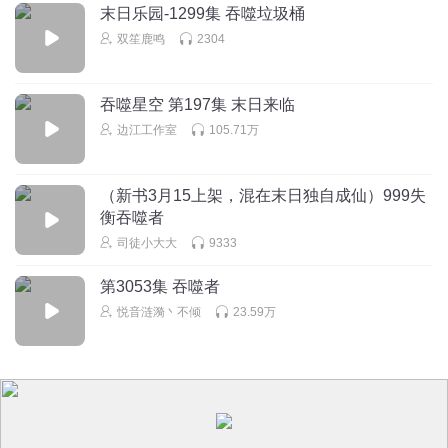
末日乐园-1299集 吞噬垃圾桶
双笙鹿鸣
2304
吞噬星空 第197集 末日来临
边江工作室
105.71万
（新书3月15上架，混在末日独自成仙）999失
衡吞噬者
司徒小大大
9333
第3053集 吞噬者
悦音涟漪丶不倾
23.59万