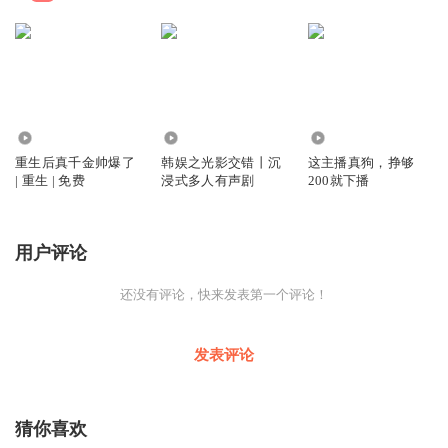
2499
30.43万
85.44万
重生后真千金帅爆了
韩娱之光影交错丨沉
这主播真狗，挣够
| 重生 | 免费
浸式多人有声剧
200就下播
用户评论
还没有评论，快来发表第一个评论！
发表评论
猜你喜欢