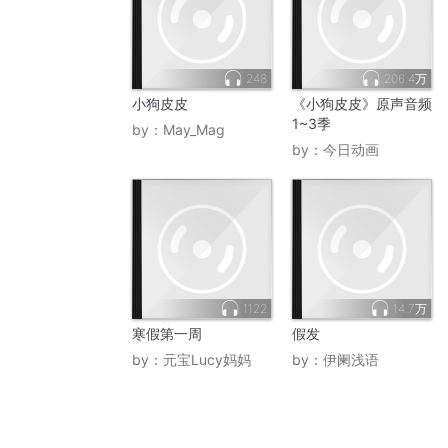
248
206.4万
小狗皮皮
《小狗皮皮》原声音频
1~3季
by：
May_Mag
by：
今日动画
1122
14.7万
寒假第一周
假发
by：
元宝Lucy妈妈
by：
伊阑浅语