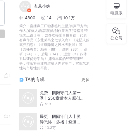
玄悬小婉
电脑版
4800
14
10.1万
简介：
喜播声工厂独家签约主播/有声甲方/制
作人/媒体人/配音演员/创作策划/配音指导/专
论
辑美工设计等； 曾多次接受喜播专访，代表
公众号
有声作品《东北弟马之七杀入命》《走阴人的
疯狂痴恋》《道尊降魔之风水天眼通》等
【喜播教育】精英（88）、进阶（83）、高
研（24））、后期（34）、运营（3）四体
系认证优秀学员！ 拥有丰富的经营管理经
验，擅长将商业思维融入内容生产，实现艺术
性与市场性的平衡。
1
TA的专辑
更多
免费丨阴阳守门人第一
季丨250章后本人原创
剧本精彩
513
爆更丨阴阳守门人丨灵
1
异恐怖丨多播丨烧脑丨
男频丨阴间救母丨道家
13.3万