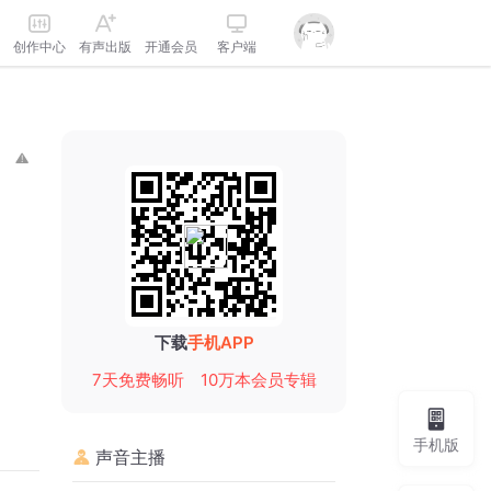
创作中心
有声出版
开通会员
客户端
下载
手机APP
7天免费畅听
10万本会员专辑
手机版
声音主播