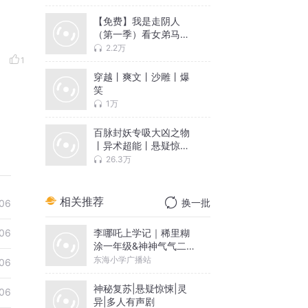
玄幻丨升级流丨爽文
【免费】我是走阴人
（第一季）看女弟马的
惊悚成长史！
2.2万
1
穿越丨爽文丨沙雕丨爆
笑
1万
百脉封妖专吸大凶之物
丨异术超能丨悬疑惊悚
丨逗比爆笑丨东北出马
26.3万
仙丨爽文非圣母丨评书
相关推荐
换一批
06
李哪吒上学记｜稀里糊
06
涂一年级&神神气气二年
级
东海小学广播站
06
神秘复苏|悬疑惊悚|灵
06
异|多人有声剧