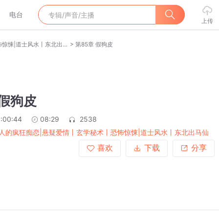
电台
上传
>
走阴人的疯狂痴恋|悬疑爱情丨玄学秘术丨恐怖惊悚|道士风水丨东北出马仙
第85章 假狗皮
 假狗皮
:00:44
08:29
2538
人的疯狂痴恋|悬疑爱情丨玄学秘术丨恐怖惊悚|道士风水丨东北出马仙
喜欢
下载
分享