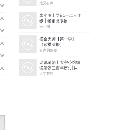
北冥有声
06
米小圈上学记:一二三年
06
级 | 畅销出版物
米小圈
06
摸金天师【第一季】
06
（紫襟演播）
有声的紫襟
06
话说清朝丨大宇茶馆细
说清朝三百年历史|从努
06
尔哈赤到末代皇帝溥仪|
大宇茶馆
康熙雍正乾隆