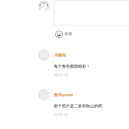
表情
冯禛钰
每个角色都很精彩！
2025-06
攸乐youle
那个照片是二舅和秋山的吧
2025-06