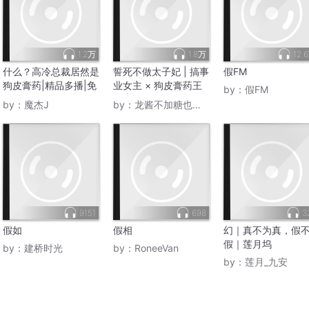
1.2万
1.8万
12.
什么？高冷总裁居然是
誓死不做太子妃 | 搞事
假FM
狗皮膏药|精品多播|免
业女主 × 狗皮膏药王
by：
假FM
费
爷 | 古代言情多人有声
by：
魔杰J
by：
龙酱不加糖也很甜
剧
9151
698
3
假如
假相
幻｜真不为真，假
假｜莲月坞
by：
建桥时光
by：
RoneeVan
by：
莲月_九安