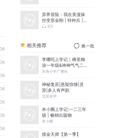
异界冒险：我在美漫操
控变形金刚 | 特种兵 |
动漫衍生 | 真人
8万
相关推荐
换一批
06
李哪吒上学记｜稀里糊
06
涂一年级&神神气气二年
级
东海小学广播站
06
神秘复苏|悬疑惊悚|灵
06
异|多人有声剧
北冥有声
06
米小圈上学记:一二三年
级 | 畅销出版物
06
米小圈
06
摸金天师【第一季】