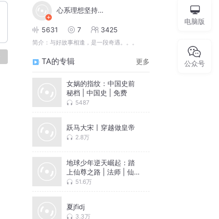
心系理想坚持不懈
电脑版
5631
7
3425
简介：
与好故事相逢，是一段奇遇。。。
论
TA的专辑
更多
公众号
女娲的指纹：中国史前
秘档 | 中国史 | 免费
5487
跃马大宋丨穿越做皇帝
2.8万
地球少年逆天崛起：踏
上仙尊之路 | 法师 | 仙
帝 | 免费
51.6万
夏jfidj
3.3万