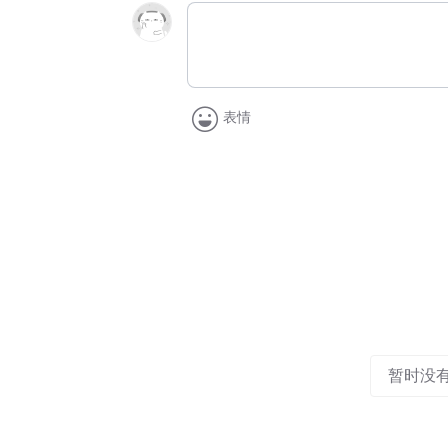
表情
暂时没