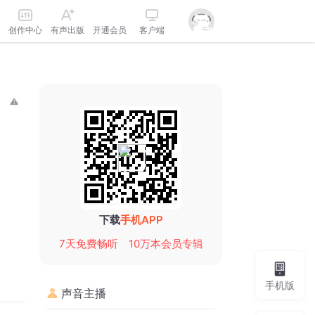
创作中心
有声出版
开通会员
客户端
下载
手机APP
7天免费畅听
10万本会员专辑
手机版
声音主播