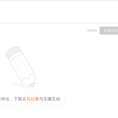
发表评
0
/
300
有评论，下载
喜马拉雅
与主播互动