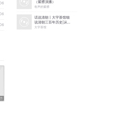
（紫襟演播）
06
有声的紫襟
06
话说清朝丨大宇茶馆细
说清朝三百年历史|从努
06
尔哈赤到末代皇帝溥仪|
大宇茶馆
康熙雍正乾隆
3万