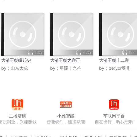
1.3万
8.2万
158.
大清王朝崛起史
大清王朝之雍正
大清王朝十二帝
by：
山东大成
by：
星际丨光芒
by：
peryor腿儿
主播培训
小雅智能
车联网平台
兼职副业，兴趣赚钱
智能硬件，连接赋能
自在出行，听我想听