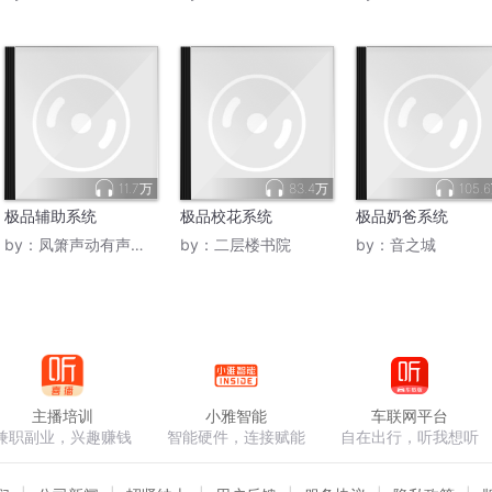
11.7万
83.4万
105.
极品辅助系统
极品校花系统
极品奶爸系统
by：
凤箫声动有声故事
by：
二层楼书院
by：
音之城
主播培训
小雅智能
车联网平台
兼职副业，兴趣赚钱
智能硬件，连接赋能
自在出行，听我想听