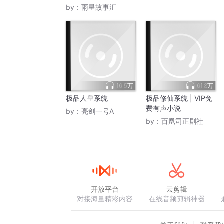
红包
by：
雨星故事汇
16.5万
61.8万
极品人皇系统
极品修仙系统 | VIP免
费有声小说
by：
亮剑一号A
by：
百凰司正剧社
开放平台
云剪辑
对接海量精彩内容
在线音频剪辑神器