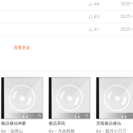
2025-
49
2025-
65
2025-
41
查看更多
192.2万
1.5万
2.
极品修仙神豪
极品系统
灵狐极品修仙
by：
柒雨山
by：
月余西厢
by：
圆月小刀刀