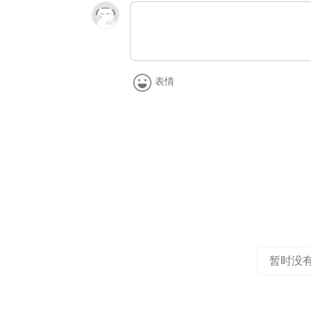
表情
暂时没