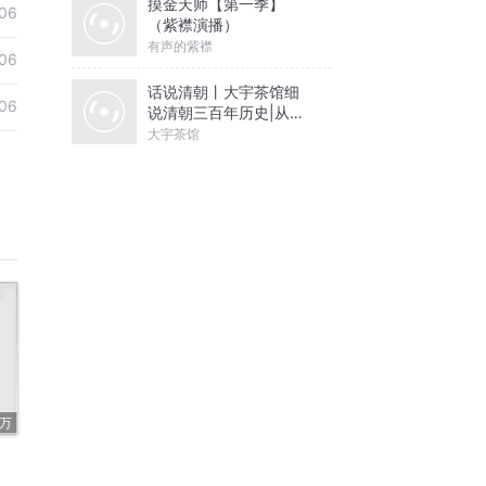
摸金天师【第一季】
06
（紫襟演播）
有声的紫襟
06
话说清朝丨大宇茶馆细
06
说清朝三百年历史|从努
尔哈赤到末代皇帝溥仪|
大宇茶馆
康熙雍正乾隆
7万