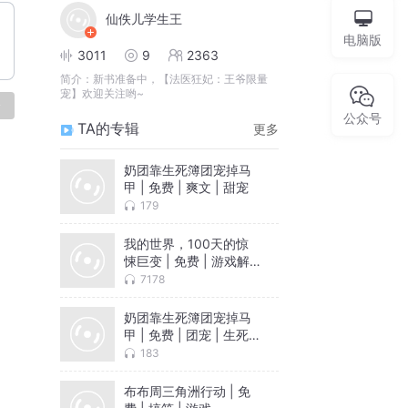
仙佚儿学生王
电脑版
3011
9
2363
简介：
新书准备中，【法医狂妃：王爷限量
宠】欢迎关注哟~
论
公众号
TA的专辑
更多
奶团靠生死簿团宠掉马
甲 | 免费 | 爽文 | 甜宠
179
我的世界，100天的惊
悚巨变 | 免费 | 游戏解
说 | 二次元
7178
奶团靠生死簿团宠掉马
甲 | 免费 | 团宠 | 生死
簿
183
布布周三角洲行动 | 免