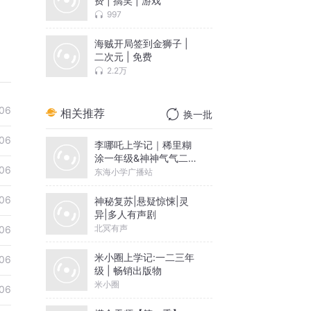
费 | 搞笑 | 游戏
997
海贼开局签到金狮子 |
二次元 | 免费
2.2万
06
相关推荐
换一批
06
李哪吒上学记｜稀里糊
涂一年级&神神气气二年
06
级
东海小学广播站
06
神秘复苏|悬疑惊悚|灵
异|多人有声剧
北冥有声
06
米小圈上学记:一二三年
06
级 | 畅销出版物
米小圈
06