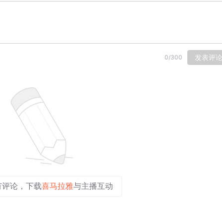
发表评
0
/
300
有评论，下载
喜马拉雅
与主播互动