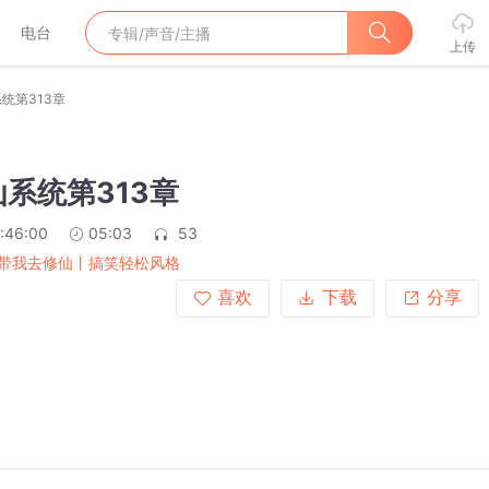
电台
上传
统第313章
系统第313章
:46:00
05:03
53
带我去修仙丨搞笑轻松风格
喜欢
下载
分享