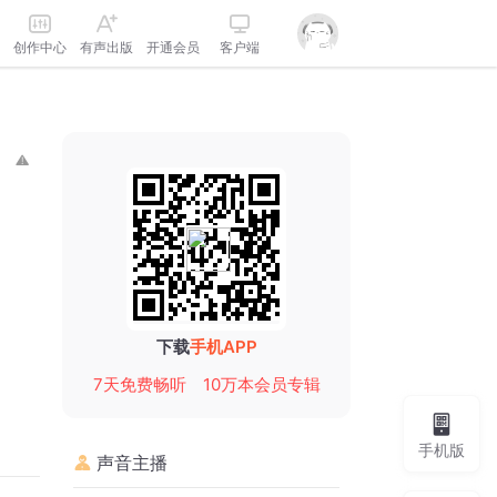
创作中心
有声出版
开通会员
客户端
下载
手机APP
7天免费畅听
10万本会员专辑
手机版
声音主播