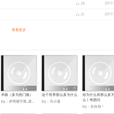
2017
26
2017
21
查看更多
8542
2.5万
1.
术曲（多为热门曲）
这个世界那么多为什么
你为什么有那么多
么丨奇葩问
by：
伊塔顿守夜_喜听术
by：
马小漫
by：
全自动丶