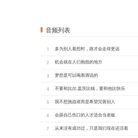
音频列表
多为别人着想时，路才会走得更远
1
机会就在人们抱怨的地方
2
梦想是可以喝着酒说的
3
不要和比尔.盖茨比钱，要和他比快乐
4
我不想挑战谁而是希望完善别人
5
会舔自己伤口的人才适合当老板
6
从来没有成功过，只是我们现在还活着
7