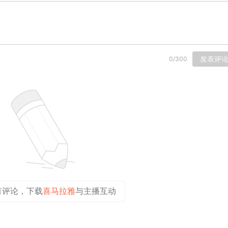
发表评
0
/
300
有评论，下载
喜马拉雅
与主播互动