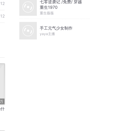
七零逆袭记 /免费/ 穿越
-12
重生1970
重生薇薇
-12
手工元气少女制作
yaya主播
1万
为什