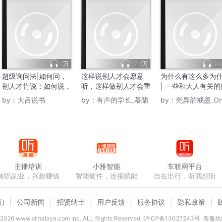
1万
17.3万
24
超级询问法|如何问，
这样说别人才会愿意
为什么有这么多为
别人才肯说；如何说，
听，这样做别人才会重
| 一些和大人有关的
别人才肯答
视你
题
by：
大吕说书
by：
有声的学长_慕蘭
by：
尧异韶戒墨_OnePiec
主播培训
小雅智能
车联网平台
兼职副业，兴趣赚钱
智能硬件，连接赋能
自在出行，听我想听
们
公司新闻
招贤纳士
用户反馈
服务协议
隐私政策
2026
www.ximalaya.com lnc. ALL Rights Reserved
沪ICP备13027243号
客服热线