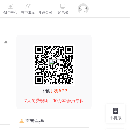
创作中心
有声出版
开通会员
客户端
下载
手机APP
7天免费畅听
10万本会员专辑
手机版
声音主播