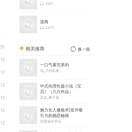
3971
逆商
2477
05
相关推荐
换一批
-12
一口气看完系列
茕_孑桔歆曐
-12
-12
中式伦理长篇小说《宝
贝》（六六作品）
-12
孟岚_狮子座
魅力女人修炼术|提升吸
-12
引力的婚恋秘籍
恋爱成长学会
-12