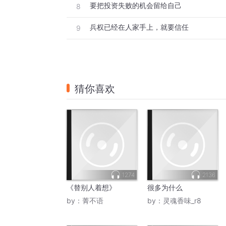
要把投资失败的机会留给自己
8
兵权已经在人家手上，就要信任
9
猜你喜欢
1274
2136
《替别人着想》
很多为什么
by：
菁不语
by：
灵魂香味_r8