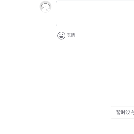
表情
暂时没