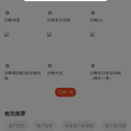
758
56.59万
13.62万
沙雕动漫
沙雕末日动画
沙雕siri
24.80万
54.73万
200.05万
沙雕规则怪谈l沙雕动
沙雕大先
沙雕末日生存动画
画
（两日一更）
换一批
相关推荐
丧尸时空
丧尸女帝
末世丧尸有系统
丧尸末日系统