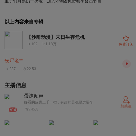
宝子们月票扔一扔啦，加入ximi团免费畅享会员节目
以上内容来自专辑
【沙雕动漫】末日生存危机
102
1.18万
免费订阅
丧尸老**
237
22:53
主播信息
蛋沫倾声
好看的皮囊三千一宿，有趣的灵魂要房要车
加关注
9.45万