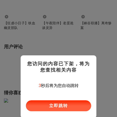
267.82万
3.11万
30.62万
【狂虐小日子】铁血
【午夜陪伴】老蛋诡
【峡谷联播】离奇惨
幽灵部队
谈灵异
案
用户评论
还没有评论，快来发表第一个评论！
您访问的内容已下架，将为
您查找相关内容
发表评论
3
秒后将为您自动跳转
猜你喜欢
立即跳转