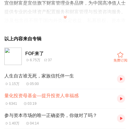
宜信财富是宜信旗下财富管理业务品牌，为中国高净值人士
提供专业的全球资产配置服务和财富管理与投资咨询服务。
涉及包含但不限于国内外类固定收益、私募股权、资本市
场、对冲基金、房地产、保险保障、投资移民、游学教育等
全方位财富管理产品与服务，覆盖人民币、美元、欧元等多
以上内容来自专辑
个币种。
FOF来了
6.75万
37
免费订阅
人生自古谁无死，家族信托伴一生
1.15万
05:00
量化投资母基金—提升投资人幸福感
6341
03:19
参与资本市场的唯一正确姿势，你做对了吗？
1.40万
04:14