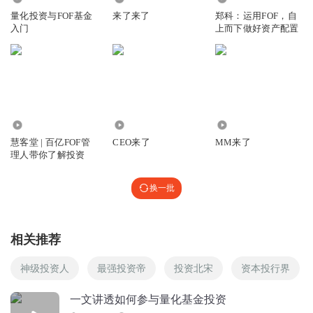
量化投资与FOF基金
来了来了
郑科：运用FOF，自
入门
上而下做好资产配置
2.67万
2.12万
413.68万
慧客堂 | 百亿FOF管
CEO来了
MM来了
理人带你了解投资
换一批
相关推荐
神级投资人
最强投资帝
投资北宋
资本投行界
一文讲透如何参与量化基金投资