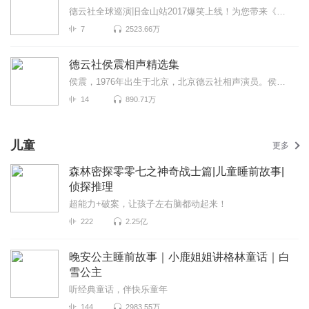
德云社全球巡演旧金山站2017爆笑上线！为您带来《说学逗胖》《恭喜发财》《郭大文豪》等高能相声！各种...
7
2523.66万
德云社侯震相声精选集
侯震，1976年出生于北京，北京德云社相声演员。侯震是相声大家侯宝林长孙，被称为...
14
890.71万
儿童
更多
森林密探零零七之神奇战士篇|儿童睡前故事|
侦探推理
超能力+破案，让孩子左右脑都动起来！
222
2.25亿
晚安公主睡前故事｜小鹿姐姐讲格林童话｜白
雪公主
听经典童话，伴快乐童年
144
2983.55万