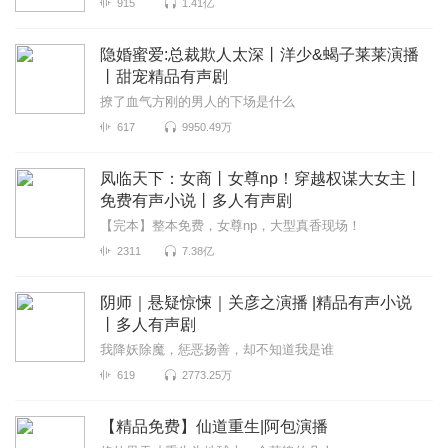
915
1.41亿
隐婚蜜爱:总裁欺人太深丨洋少&蝎子莱莱演播
丨甜宠精品有声剧
撩了血气方刚的男人的下场是什么
617
9950.49万
凤临天下：女商丨女尊np！穿越权谋大女主丨
免费有声小说丨多人有声剧
【完本】整本免费，女尊np，大型真香现场！
2311
7.38亿
阴师｜悬疑惊悚｜关彦之演播 |精品有声小说
丨多人有声剧
我降妖除魔，惩恶扬善，却不知道我是谁
619
2773.25万
【精品免费】仙道重生|阿包演播