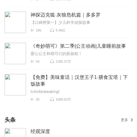
神探迈克狐·灰狼危机篇｜多多罗
【口碑榜第一】少儿科学侦探故事
195
5.49亿
《奇妙萌可》第二季|公主动画|儿童睡前故事
爱心公主和萌可们的新旅程！
54
2185.37万
【免费】美味童话｜汉堡王子1·膳食宝塔｜下
饭故事
Iclimbtobeaking!
35
1689.63万
头条
更多
经观深度