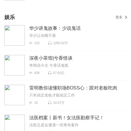
娱乐
更多
华少讲鬼故事：少说鬼话
华少让你睡不着
115
1250.52万
深夜小茶馆|兮香怪谈
奇闻说今古·兮香话鬼狐
628
57.62亿
雷明教你读懂职场BOSS心：跟对老板吃肉
只有搞定老板才能搞定工作
10
10.57万
法医档案丨新书！女法医勘察手记！
法医总是会遭遇一些离奇案件