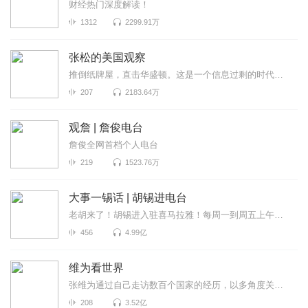
财经热门深度解读！
1312
2299.91万
张松的美国观察
推倒纸牌屋，直击华盛顿。这是一个信息过剩的时代，也是一个真相迷离的时代。美国既是中国发展最重要的...
207
2183.64万
观詹 | 詹俊电台
詹俊全网首档个人电台
219
1523.76万
大事一锡话 | 胡锡进电台
老胡来了！胡锡进入驻喜马拉雅！每周一到周五上午喜马拉雅独家呈现，胡锡进为全网听众拨开重重迷雾，听...
456
4.99亿
维为看世界
张维为通过自己走访数百个国家的经历，以多角度关注世界政局变化，跟进社会热门话题，见微知著的分析国...
208
3.52亿