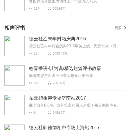
修仙界天才重生为地球上一个落魄的凡人
117
505.91万
相声评书
更多
德云社乙未年封箱庆典2016
德云社乙未年封箱庆典2016爆笑上线！为您带来《流金岁月》《唱大戏》《师徒父子》等高能相声！各种爆笑...
12
1453.43万
翰青播讲·以为说/精选短篇评书故事
翰青带您赏由古至今奇闻趣事历史故事
390
780.97万
岳云鹏相声专场济南站2017
那个自带BGM、自带笑点的男人来啦！岳云鹏相声专场济南站2017爆笑来袭！更有《学歌曲》《学聋哑》《写对...
6
945.89万
德云社郭德纲相声专场上海站2017