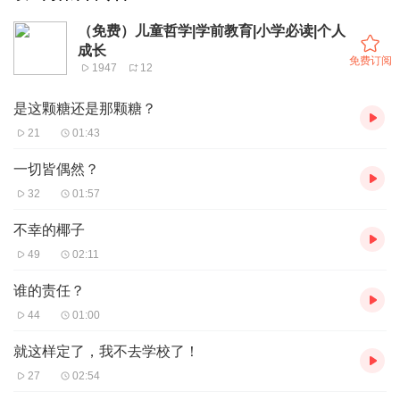
（免费）儿童哲学|学前教育|小学必读|个人
成长
免费订阅
1947
12
是这颗糖还是那颗糖？
21
01:43
一切皆偶然？
32
01:57
不幸的椰子
49
02:11
谁的责任？
44
01:00
就这样定了，我不去学校了！
27
02:54