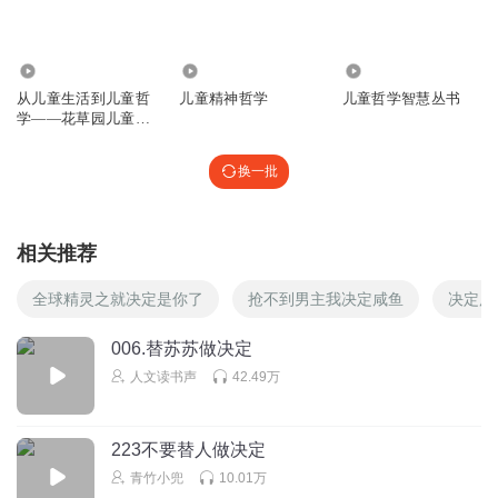
461
3565
3003
从儿童生活到儿童哲
儿童精神哲学
儿童哲学智慧丛书
学——花草园儿童哲
学实践
换一批
相关推荐
全球精灵之就决定是你了
抢不到男主我决定咸鱼
决定用
006.替苏苏做决定
人文读书声
42.49万
223不要替人做决定
青竹小兜
10.01万