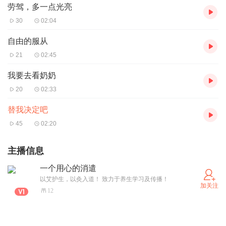
劳驾，多一点光亮
30
02:04
自由的服从
21
02:45
我要去看奶奶
20
02:33
替我决定吧
45
02:20
主播信息
一个用心的消遣
以艾护生，以灸入道！ 致力于养生学习及传播！
加关注
12