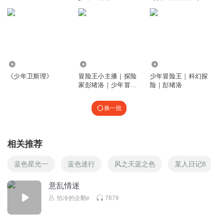
说】
1.36万
3767
211.05万
《少年卫斯理》
冒险王小主播｜探险
少年冒险王｜科幻探
家彭绪洛｜少年冒险
险｜彭绪洛
王
换一批
相关推荐
蓝色星光一
蓝色迷行
风之天蓝之色
某人日记8
意乱情迷
怕冷的企鹅e
7879