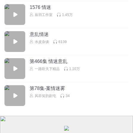
1576 情迷
辰羽工作室
1.45万
意乱情迷
水皮杂谈
6139
第466集 情迷意乱
一路听天下精品
1.10万
第78集-案情迷雾
风菲笑韵剧屯
34