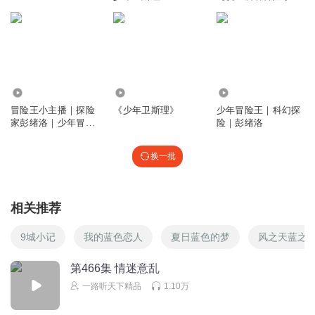
说】
3767
1.36万
211.08万
冒险王小主播｜探险
《少年卫斯理》
少年冒险王｜科幻探
家彭绪洛｜少年冒险
险｜彭绪洛
王
换一批
相关推荐
9城小记
我的蓝色恋人
夏日蓝色的梦
风之天蓝之
第466集 情迷意乱
一路听天下精品
1.10万