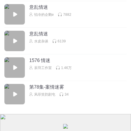
意乱情迷
怕冷的企鹅e
7882
意乱情迷
水皮杂谈
6139
1576 情迷
辰羽工作室
1.46万
第78集-案情迷雾
风菲笑韵剧屯
34