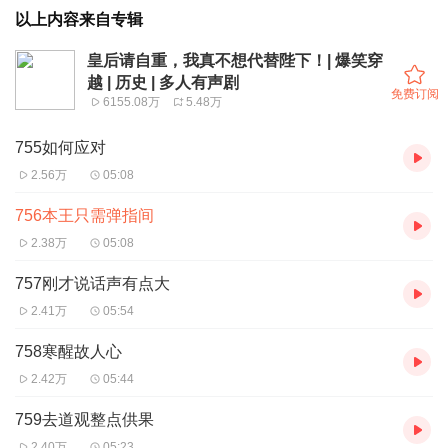
以上内容来自专辑
皇后请自重，我真不想代替陛下！| 爆笑穿
越 | 历史 | 多人有声剧
免费订阅
6155.08万
5.48万
755如何应对
2.56万
05:08
756本王只需弹指间
2.38万
05:08
757刚才说话声有点大
2.41万
05:54
758寒醒故人心
2.42万
05:44
759去道观整点供果
2.40万
05:23