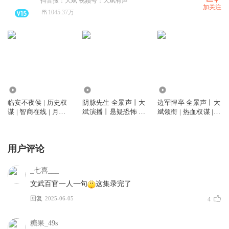
抖音搜：大斌 视频号：大斌有声
加关注
1045.37万
6745.90万
5800.83万
2.60亿
临安不夜侯 | 历史权
阴脉先生 全景声丨大
边军悍卒 全景声丨大
谋 | 智商在线 | 月关
斌演播丨悬疑恐怖 |
斌领衔 | 热血权谋 |
作品 | 大斌演播 | 多
道术玄学&精品多人
VIP免费多人有声剧
人有声剧
剧丨多人有声剧
用户评论
_七喜___
文武百官一人一句
这集录完了
回复
2025-06-05
4
糖果_49s