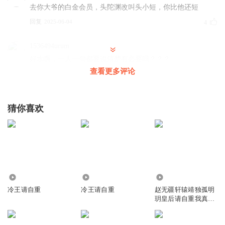
去你大爷的白金会员，头陀渊改叫头小短，你比他还短
回复
2025-06-04
4
1536494urum
好水啊，一人一句都要说清楚有必要吗？？？
查看更多评论
回复
2026-05-02
3
1588919iiwe
猜你喜欢
会员还不行了，弄个白金会员！喜马拉雅这是不要脸了！不
知道买的会员能不能退？
回复
2025-06-04
3
不想说_hz
你直接把文武百官都拉过来一人接一句就是一百集了，多省
200
390
9.19万
事
冷王请自重
冷王请自重
赵无疆轩辕靖独孤明
玥皇后请自重我真不
回复
2025-06-04
3
想代替陛下呀
1501842ayza