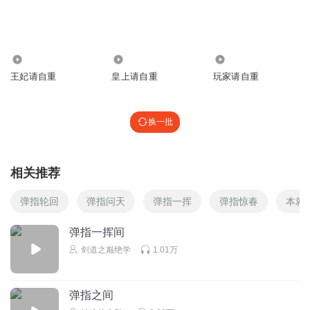
这种水字数的章节每天这么更，大斌你良心痛不
回复
2025-06-11
2
1817
2.65万
3.71万
_七喜___
王妃请自重
皇上请自重
玩家请自重
Vip都不行了？还得升级白金会员了？
回复
2025-06-04
2
换一批
我这么牛逼
咋还白金会员才能看了，真操蛋
相关推荐
回复
2025-06-04
2
弹指轮回
弹指问天
弹指一挥
弹指惊春
本就
p0iih67av6po9ndkt1zo
全是嘲讽废话……
弹指一挥间
剑道之巅绝学
1.01万
回复
2026-05-27
1
弹指之间