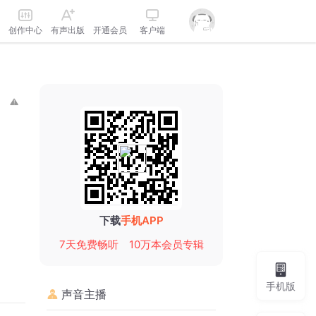
创作中心
有声出版
开通会员
客户端
下载
手机APP
7天免费畅听
10万本会员专辑
手机版
声音主播