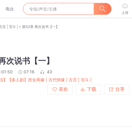
电台
上传
>
 | 宅斗 |
第53章 再次说书【一】
 再次说书【一】
:01:50
07:16
43
结】【多人剧】庶女再嫁 | 古代情缘 | 古言 | 宅斗 |
喜欢
下载
分享