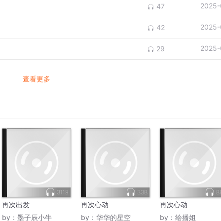
2025-
47
2025-
42
2025-
29
查看更多
3119
338
8
再次出发
再次心动
再次心动
by：
墨子辰小牛
by：
华华的星空
by：
绘播姐