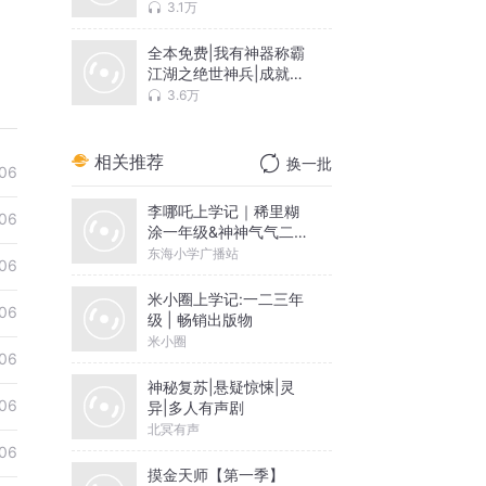
越|言情|悬疑
3.1万
全本免费|我有神器称霸
江湖之绝世神兵|成就一
代英豪
3.6万
相关推荐
换一批
06
李哪吒上学记｜稀里糊
06
涂一年级&神神气气二年
级
东海小学广播站
06
米小圈上学记:一二三年
06
级 | 畅销出版物
米小圈
06
神秘复苏|悬疑惊悚|灵
06
异|多人有声剧
北冥有声
06
摸金天师【第一季】