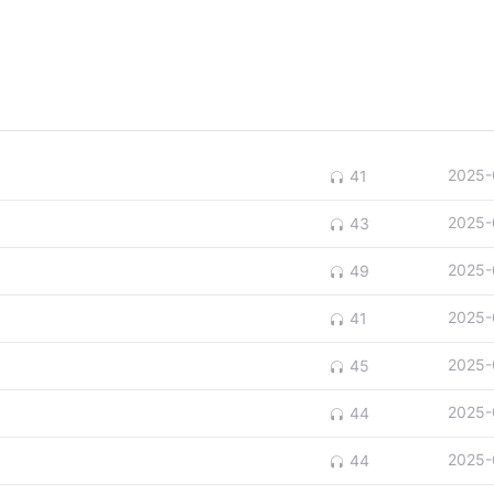
2025-
41
2025-
43
2025-
49
2025-
41
2025-
45
2025-
44
2025-
44