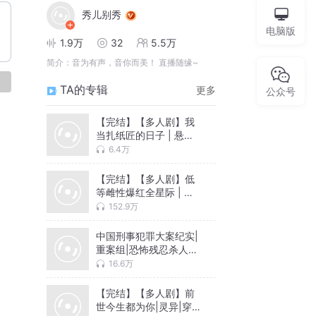
秀儿别秀
电脑版
1.9万
32
5.5万
简介：
音为有声，音你而美！ 直播随缘~
论
TA的专辑
更多
公众号
【完结】【多人剧】我
当扎纸匠的日子 | 悬疑 |
风水秘术 | 胆小勿入
6.4万
【完结】【多人剧】低
等雌性爆红全星际 | 多
夫制 | 兽世文 | 穿越 |
152.9万
星际
中国刑事犯罪大案纪实|
重案组|恐怖残忍杀人灭
门分尸
16.6万
【完结】【多人剧】前
世今生都为你|灵异|穿