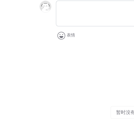
表情
暂时没