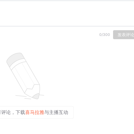
发表评
0
/
300
有评论，下载
喜马拉雅
与主播互动