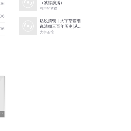
（紫襟演播）
06
有声的紫襟
06
话说清朝丨大宇茶馆细
说清朝三百年历史|从努
06
尔哈赤到末代皇帝溥仪|
大宇茶馆
康熙雍正乾隆
87