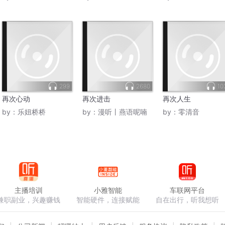
299
2680
10
再次心动
再次进击
再次人生
by：
乐妞桥桥
by：
漫听丨燕语呢喃
by：
零清音
主播培训
小雅智能
车联网平台
兼职副业，兴趣赚钱
智能硬件，连接赋能
自在出行，听我想听