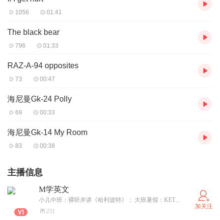
1056
01:41
The black bear
796
01:33
RAZ-A-94 opposites
73
00:47
海尼曼Gk-24 Polly
69
00:33
海尼曼Gk-14 My Room
83
00:38
主播信息
M学英文
小儿中班：裸听并讲《哈利波特》； 大班暑假：KET卓越； 点滴记录，共同成长； 英文学习：gaoyihuan010
加关注
231