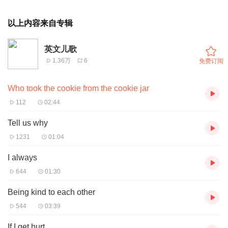
以上内容来自专辑
英文儿歌
1.36万
6
免费订阅
Who took the cookie from the cookie jar
112
02:44
Tell us why
1231
01:04
I always
644
01:30
Being kind to each other
544
03:39
If I get hurt