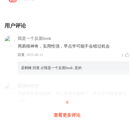
用户评论
我是一个反面book
周易很神奇，实用性强，早点学可能不会错过机会
回复
2025-06-12
3
孟鹤峰
回复 @
我是一个反面book
:
是的
倔强的拾壹
周易节目里说的对，等出事再学就晚了，早点学才能掌握主
动权。
回复
2025-06-07
3
查看更多评论
孟鹤峰
回复 @
倔强的拾壹
:
嗯额