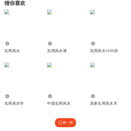
猜你喜欢
春节前不理发
周易内容深奥，早点学习更有优势
回复
2025-06-07
1
孟鹤峰
回复 @
春节前不理发
:
嗯嗯
8296
3336
108.18万
实用风水
实用风水课
实用风水1000讲
老登的刀用1095钢
学周易真的要趁早，不然等吃亏了才信就晚了，这节目点醒
我了
回复
2025-06-07
1
孟鹤峰
回复 @
老登的刀用1095钢
:
5221
936
9597
实用风水学
中国实用风水
居家实用风水术
海绵蟹饱堡
国学科普总催年轻人学周易，但过度依赖命理真能突破认知
局限？
换一批
回复
2025-06-27
0