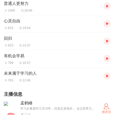
普通人更努力
1005
26:06
心灵自由
815
19:54
回归
923
14:37
有机会学易
799
16:57
未来属于学习的人
763
12:40
主播信息
孟鹤峰
学习从事易学工作20年，目前定居海外； 去过世界几十个国家，不断拓展全球视野； 学生345位，客户过万，遍布全球： 易学是我的工作，也是我的热爱，目前讲座3000多期，都是公益，不收任何费用，以后也是。 传播实用风水知识和未来认知，让我们一起提升。 正心正念，助人助己，越来越好。
加关注
7724