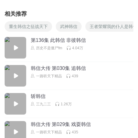
孟鹤峰
回复 @
海绵蟹饱堡
:
相关推荐
重生韩信之征战天下
武神韩信
王者荣耀我的仆人是韩信
迟来也是安
学周易要看兴趣，不能强求，尝试过，太深奥
第136集 此韩信 非彼韩信
回复
2025-06-16
0
历史不是僵尸fm
4.04万
孟鹤峰
回复 @
迟来也是安
:
不难
韩信大传 第030集 追韩信
一路听天下精品
439
姜梦笔
学周易能突破传统思维限制？这期观点确实颠覆认知了
回复
斩韩信
2025-06-13
1
三九二三
1.26万
韩信大传 第029集 戏耍韩信
一路听天下精品
435