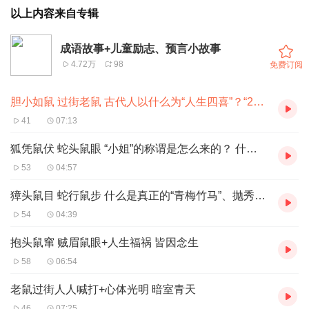
以上内容来自专辑
成语故事+儿童励志、预言小故事
4.72万
98
免费订阅
胆小如鼠 过街老鼠 古代人以什么为“人生四喜”？“250”是从什么时候专指傻瓜
41
07:13
狐凭鼠伏 蛇头鼠眼 “小姐”的称谓是怎么来的？ 什么时候有了“风马牛不相及”？
53
04:57
獐头鼠目 蛇行鼠步 什么是真正的“青梅竹马”、抛秀球选夫是怎么来的？
54
04:39
抱头鼠窜 贼眉鼠眼+人生福祸 皆因念生
58
06:54
老鼠过街人人喊打+心体光明 暗室青天
46
07:25