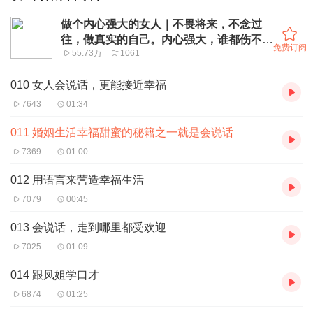
做个内心强大的女人｜不畏将来，不念过
往，做真实的自己。内心强大，谁都伤不了
免费订阅
55.73万
1061
你
010 女人会说话，更能接近幸福
7643
01:34
011 婚姻生活幸福甜蜜的秘籍之一就是会说话
7369
01:00
012 用语言来营造幸福生活
7079
00:45
013 会说话，走到哪里都受欢迎
7025
01:09
014 跟凤姐学口才
6874
01:25