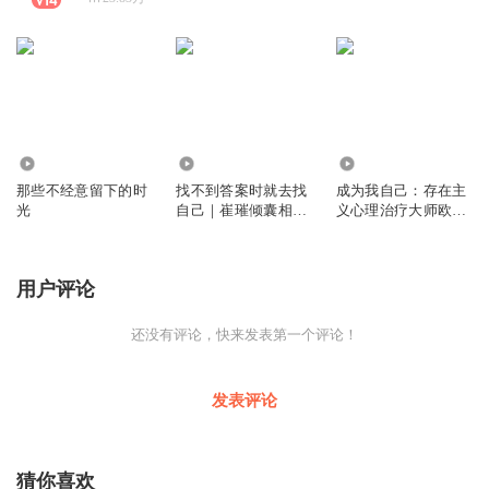
1.17万
7.31万
3.24万
那些不经意留下的时
找不到答案时就去找
成为我自己：存在主
光
自己｜崔璀倾囊相授
义心理治疗大师欧文·
86个人生心法｜杨天
亚隆回忆录｜心理学
真、刘思远推荐
经典｜思考死亡、自
由、责任、意志和孤
用户评论
独，活出自己的生命
还没有评论，快来发表第一个评论！
发表评论
猜你喜欢