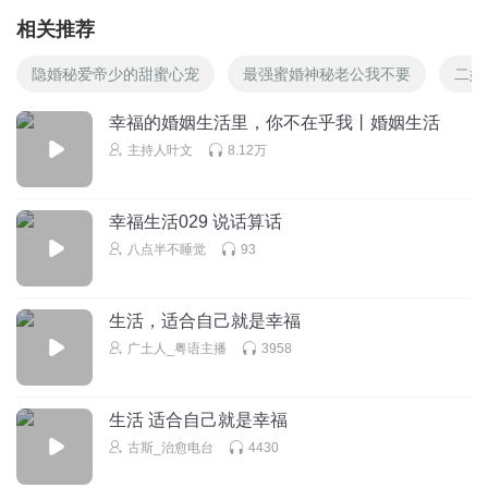
相关推荐
隐婚秘爱帝少的甜蜜心宠
最强蜜婚神秘老公我不要
二婚
幸福的婚姻生活里，你不在乎我丨婚姻生活
主持人叶文
8.12万
幸福生活029 说话算话
八点半不睡觉
93
生活，适合自己就是幸福
广土人_粤语主播
3958
生活 适合自己就是幸福
古斯_治愈电台
4430