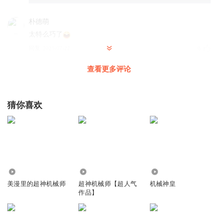
朴德萌
太特么巧了
回复
2025-07-22
9
查看更多评论
听友397134856
回复 @
朴德萌
:
弗丁的高级幸运光环太厉害了
飘渺虚无人
猜你喜欢
从机械入门者起步，历经机械师学徒、见习、磁环、数据、
战争、虚拟、星海、真理、使徒、帝皇、主宰、神座
回复
2026-06-14
3
太古界人
14.25万
1304.62万
46.27万
更新太慢了
美漫里的超神机械师
超神机械师【超人气
机械神皇
回复
2025-06-12
1
作品】
年代的棋子