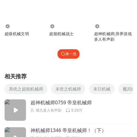
！
回复
2026-02-19
0
92.20万
17.17万
2.19亿
流浪的肋骨_0ec
超级机械文明
超能机械战士
超神机械师|异界游戏
多人有声剧
回复
2025-12-15
0
换一批
相关推荐
系统之超能机械师
末世之机械师
末日机械
魔武机
超神机械师0759 帝皇机械师
喵九多人有声剧
9.29万
神机械师1346 帝皇机械师！（下）