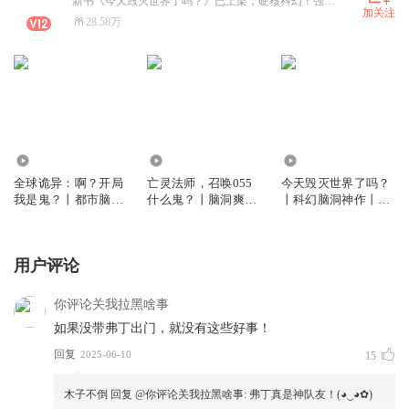
新书《今天毁灭世界了吗？》已上架，硬核科幻！强烈推荐！帮忙点点订阅支持一下！拜托啦！
加关注
28.58万
105.96万
19.16万
545.37万
全球诡异：啊？开局
亡灵法师，召唤055
今天毁灭世界了吗？
我是鬼？丨都市脑洞
什么鬼？丨脑洞爽文
丨科幻脑洞神作丨银
丨悬疑灵异丨杀伐果
丨工业种田流丨科技
河奖丨悬疑烧脑丨电
断丨多人有声剧
入侵异世大陆丨VIP
影明日边缘同款 | 多
免费丨精品多人有声
人有声剧
用户评论
剧
你评论关我拉黑啥事
如果没带弗丁出门，就没有这些好事！
回复
2025-06-10
15
木子不倒
回复 @
你评论关我拉黑啥事
:
弗丁真是神队友！(◕‿◕✿)