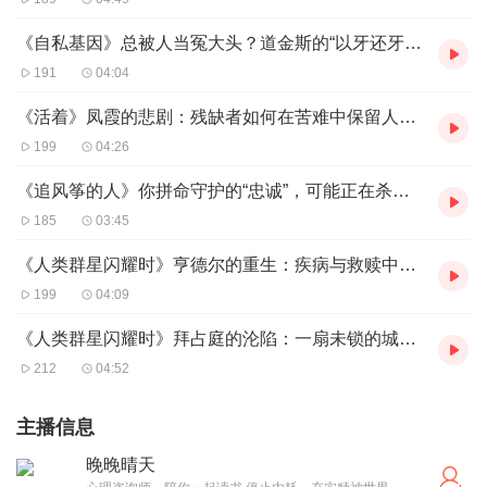
《自私基因》总被人当冤大头？道金斯的“以牙还牙”法则，教你聪明利他
191
04:04
《活着》凤霞的悲剧：残缺者如何在苦难中保留人性光辉？
199
04:26
《追风筝的人》你拼命守护的“忠诚”，可能正在杀死你
185
03:45
《人类群星闪耀时》亨德尔的重生：疾病与救赎中的人性韧性
199
04:09
《人类群星闪耀时》拜占庭的沦陷：一扇未锁的城门如何改写历史？
212
04:52
主播信息
晚晚晴天