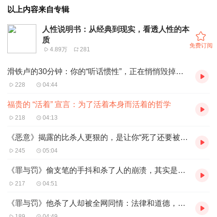
以上内容来自专辑
人性说明书：从经典到现实，看透人性的本
质
免费订阅
4.89万
281
滑铁卢的30分钟：你的“听话惯性”，正在悄悄毁掉关键选择
228
04:44
福贵的 “活着” 宣言：为了活着本身而活着的哲学
218
04:13
《恶意》揭露的比杀人更狠的，是让你“死了还要被踩”
245
05:04
《罪与罚》偷支笔的手抖和杀了人的崩溃，其实是同一种人性开关
217
04:51
《罪与罚》他杀了人却被全网同情：法律和道德，到底谁在说谎？
189
04:49