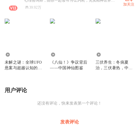
心理咨询师，陪你一起读书 停止内耗，充实精神世界，过好这一生！
加关注
39.92万
2161
173
15.01万
未解之谜：全球UFO
《八仙！》争议背后
三伏养生：冬病夏
悬案与超越认知的临
——中国神仙图鉴
治，三伏暑热，中医
界事件
教你吃好、睡好｜三
伏避开贪凉误区，轻
松养足阳气
用户评论
还没有评论，快来发表第一个评论！
发表评论