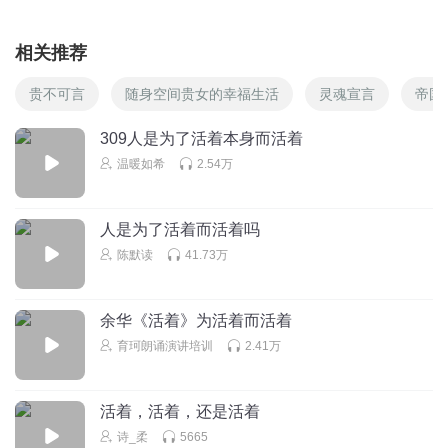
相关推荐
贵不可言
随身空间贵女的幸福生活
灵魂宣言
帝国
309人是为了活着本身而活着
温暖如希
2.54万
人是为了活着而活着吗
陈默读
41.73万
余华《活着》为活着而活着
育珂朗诵演讲培训
2.41万
活着，活着，还是活着
诗_柔
5665