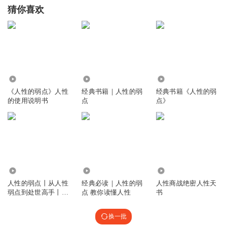
猜你喜欢
1.65万
1.41万
1.64万
《人性的弱点》人性
经典书籍｜人性的弱
经典书籍《人性的弱
的使用说明书
点
点》
2.52万
4.89万
7.50万
人性的弱点丨从人性
经典必读｜人性的弱
人性商战绝密人性天
弱点到处世高手丨人
点 教你读懂人性
书
性的弱点精讲
换一批