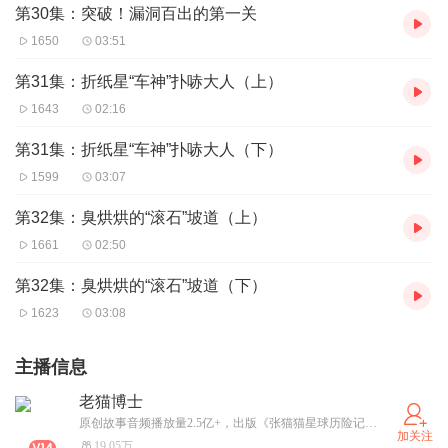
第30集：突破！漏洞百出的第一关
1650
03:51
第31集：折纸星“车神”扑哧大人（上）
1643
02:16
第31集：折纸星“车神”扑哧大人（下）
1599
03:07
第32集：臭烘烘的“滚石”坡道（上）
1661
02:50
第32集：臭烘烘的“滚石”坡道（下）
1623
03:08
主播信息
老猫博士
原创故事音频播放量2.5亿+，出版《张猫猫星球历险记》、《天才傻爸爸》系列丛书，带孩子们编故事、玩科学——最重要的：所有故事都是老猫自编自播自制，在AI盛行的时代，带给您最诚挚的匠心体验！
加关注
19.05万