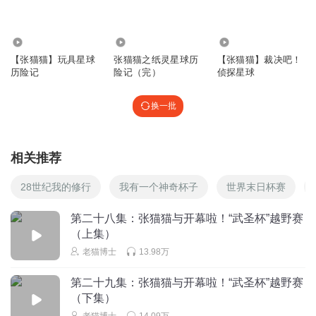
5330.83万
7.79万
13.80万
【张猫猫】玩具星球
张猫猫之纸灵星球历
【张猫猫】裁决吧！
历险记
险记（完）
侦探星球
换一批
相关推荐
28世纪我的修行
我有一个神奇杯子
世界末日杯赛
第二十八集：张猫猫与开幕啦！“武圣杯”越野赛
（上集）
老猫博士
13.98万
第二十九集：张猫猫与开幕啦！“武圣杯”越野赛
（下集）
老猫博士
14.09万