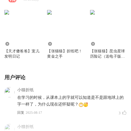
1119.44万
1376.56万
954.88万
【天才傻爸爸】宠儿
【张猫猫】折纸吧！
【张猫猫】昆虫星球
发明日记
黄金之手
历险记（送电子版昆
虫卡牌）
用户评论
小猫折纸
在学习的时候，从课本上的字就可以知道是不是跟地球上的
字一样了，为什么现在还怀疑呢？
回复
2025-08-17
3
小猫折纸