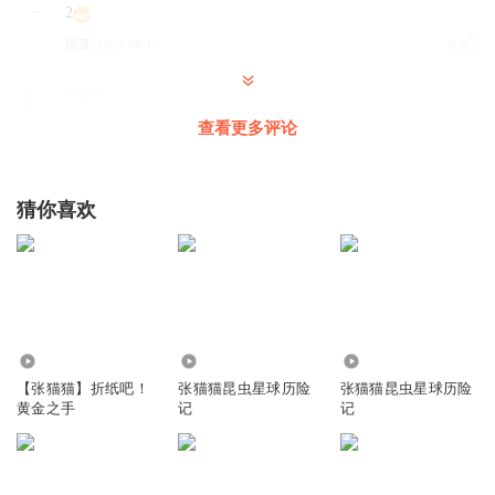
2
回复
2025-08-17
0
恶剑仙
1
查看更多评论
回复
2025-07-29
0
猜你喜欢
1376.56万
563
4692
【张猫猫】折纸吧！
张猫猫昆虫星球历险
张猫猫昆虫星球历险
黄金之手
记
记