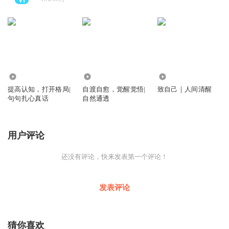
3045.08万
143.40万
9711
提高认知，打开格局|
自渡自愈，觉醒觉悟|
致自己｜人间清醒
句句扎心真话
自然通透
用户评论
还没有评论，快来发表第一个评论！
发表评论
猜你喜欢