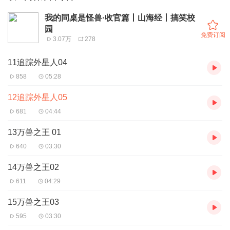
我的同桌是怪兽·收官篇丨山海经丨搞笑校
园
免费订阅
3.07万
278
11追踪外星人04
858
05:28
12追踪外星人05
681
04:44
13万兽之王 01
640
03:30
14万兽之王02
611
04:29
15万兽之王03
595
03:30