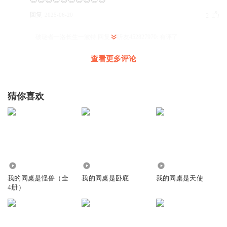
😍😍😍😍😍😍😍😍😍😍
回复
2025-06-20
2
破谜者一洛长生一波特
回复 @
听友452827970
:
有评了
查看更多评论
破谜者一洛长生一波特
～
猜你喜欢
回复
2026-03-25
0
听友405491670
回复 @
听友405491670
:
哈哈哈哈
4120
1.44万
7.89万
我的同桌是怪兽（全
我的同桌是卧底
我的同桌是天使
4册）