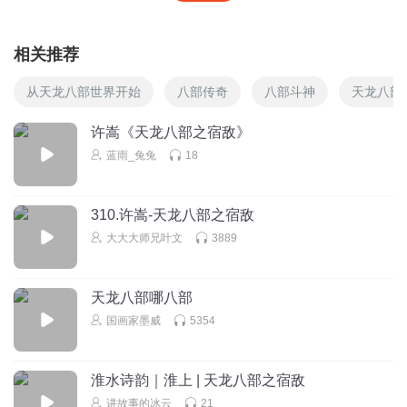
相关推荐
从天龙八部世界开始
八部传奇
八部斗神
天龙八部
许嵩《天龙八部之宿敌》
蓝雨_兔兔
18
310.许嵩-天龙八部之宿敌
大大大师兄叶文
3889
天龙八部哪八部
国画家墨威
5354
淮水诗韵｜淮上 | 天龙八部之宿敌
讲故事的冰云
21