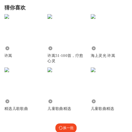
猜你喜欢
30.42万
8.60万
1093
许嵩
许嵩51-100首，疗愈
海上灵光 许嵩
心灵
14.60万
2.95万
16.63万
精选儿歌歌曲
儿童歌曲精选
儿童歌曲精选
换一批