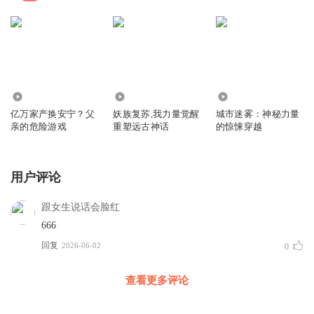
12.60万
19.21万
10.84万
亿万家产换安宁？父
妖族复苏,我力量觉醒
城市迷雾：神秘力量
亲的危险游戏
重塑远古神话
的惊悚穿越
用户评论
跟女生说话会脸红
666
回复
2026-06-02
0
查看更多评论