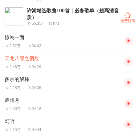
许嵩精选歌曲100首｜必备歌单（超高清音
质）
免费订阅
55.35万
871
惊鸿一面
2.62万
04:43
天龙八部之宿敌
2.48万
04:29
多余的解释
2.28万
04:35
庐州月
2.50万
04:18
幻听
2.15万
04:44