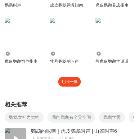
鹦鹉叫声
虎皮鹦鹉饲养指南
虎皮鹦鹉养成指南
7384
6.48万
390.01万
虎皮鹦鹉饲养指南
牡丹鹦鹉的叫声
教虎皮鹦鹉学说话
换一批
相关推荐
鹦鹉女神之契约
我的鹦鹉有个异空间
鹦鹉学舌
柳
鹦鹉的呢喃｜虎皮鹦鹉叫声 | 山雀叫声6
兽离罗先生
6150