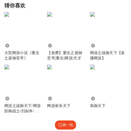
猜你喜欢
71.56万
1.44万
4.43万
大型网游小说《重生
【免费】重生之盾御
网游之战御天下【多
之盾御苍穹》
苍穹|重生|网游|天才
播网游】
1083.16万
5244
1218
网游之战御天下/网游
网游射杀天下
凤御天下
防御战士/扫副本/抢
野怪
换一批