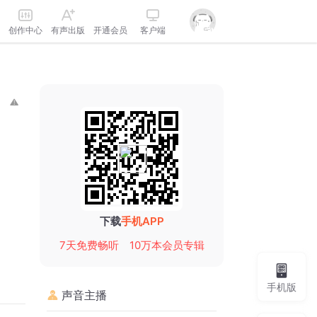
创作中心
有声出版
开通会员
客户端
下载
手机APP
7天免费畅听
10万本会员专辑
手机版
声音主播