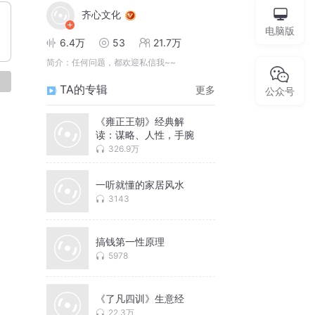
齐心文化
电脑版
6.4万
53
21.7万
简介：
任何问题，都欢迎私信我~~
论
TA的专辑
更多
公众号
《雍正王朝》经典解
读：谋略、人性，手腕
326.9万
一听就懂的家居风水
3143
搞钱第一性原理
5978
《了凡四训》生意经
22.3万