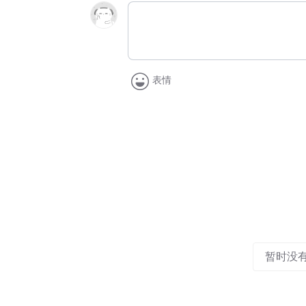
表情
暂时没