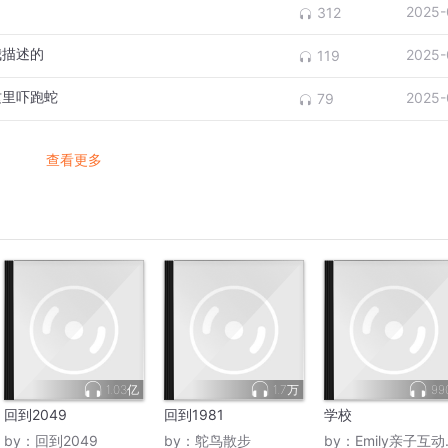
的
2025-
312
我描述的
2025-
119
这里吓跑蛇
2025-
79
查看更多
1.03亿
1.7万
99
回到2049
回到1981
学校
by：
回到2049
by：
鸵鸟散步
by：
Emily亲子互动英语