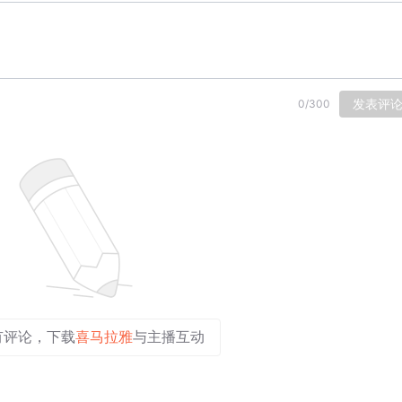
发表评
0
/
300
有评论，下载
喜马拉雅
与主播互动