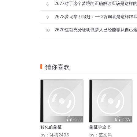
2677对于这个梦境的正确解读应该是这样
8
2678梦见拿刀追赶：一位咨询者是这样跟
9
2679这就充分证明做梦人已经能够从自己
10
猜你喜欢
4258
2.8万
转化的象征
象征学全书
by：
冰梅2495
by：
艺文妈