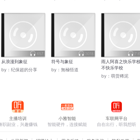
657
3018
7.
从浪漫到象征
符号与象征
雨人阿喜之快乐学
不快乐学校
by：
纪保超的分享
by：
無極悟道
by：
萌货稀泥
主播培训
小雅智能
车联网平台
兼职副业，兴趣赚钱
智能硬件，连接赋能
自在出行，听我想听