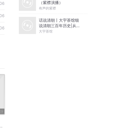
（紫襟演播）
06
有声的紫襟
06
话说清朝丨大宇茶馆细
说清朝三百年历史|从努
06
尔哈赤到末代皇帝溥仪|
大宇茶馆
康熙雍正乾隆
09