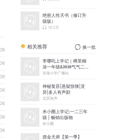
绝密人性天书（修订升
级版）
10.1万
相关推荐
换一批
06
李哪吒上学记｜稀里糊
06
涂一年级&神神气气二年
级
东海小学广播站
06
神秘复苏|悬疑惊悚|灵
06
异|多人有声剧
北冥有声
06
米小圈上学记:一二三年
06
级 | 畅销出版物
米小圈
06
摸金天师【第一季】