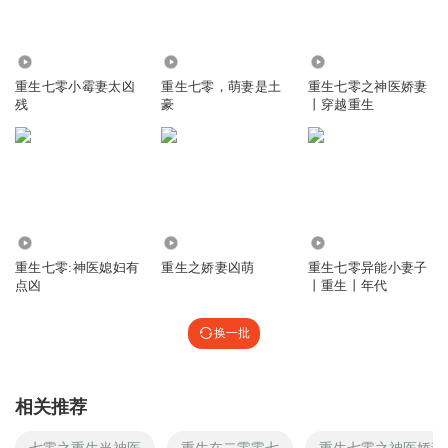
519.00万
22.80万
4.29万
重生七零小霉妻太凶
重生七零，萌妻是土
重生七零之神医娇妻
残
豪
丨穿越重生
8.86万
47.11万
2.02万
重生七零:神医媳妇有
重生之娇妻凶萌
重生七零异能小妻子
点凶
丨重生丨年代
换一批
相关推荐
七零之重生当神医
重生在二零零七
重生七零之神医娇妻