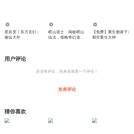
175
1.24万
2.70万
星辰变丨东方玄幻 |
崂山道士：揭秘崂山
【免费】重生败家子|
修仙大作
仙法，领略奇幻道术
都市重生大神
传奇
用户评论
还没有评论，快来发表第一个评论！
发表评论
猜你喜欢