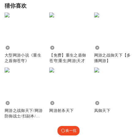
猜你喜欢
71.54万
1.44万
4.43万
大型网游小说《重生
【免费】重生之盾御
网游之战御天下【多
之盾御苍穹》
苍穹|重生|网游|天才
播网游】
1082.94万
5244
1218
网游之战御天下/网游
网游射杀天下
凤御天下
防御战士/扫副本/抢
野怪
换一批