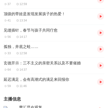
37
12:59
顶级的带娃是发现发展孩子的热爱！
41
13:34
见缝插针，春节与孩子共同疗愈
56
14:17
孤独，井底之蛙……
33
12:58
玄德开示：三不主义的亲密关系以及不要催婚
64
14:37
延迟满足，会有高潮式的满足来回报你
59
11:46
主播信息
曹汇昆在观复