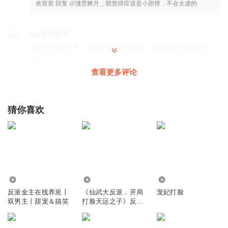
依宸宸
回复 @
淺雲栖月_
:
我觉得应该是小甜饼，不会太虐的
Sky乐橘紫棠
此舟舟非此舟舟，楚信只是不了解他，相信时间可以证明一
切😊
查看更多评论
回复
2025-06-15
7
我爱养猫猫
猜你喜欢
盛文熙还真是执着，只要他在就担心季轻舟。
回复
2025-06-15
3
我爱养猫猫
回复 @
我爱养猫猫
:
怎么能说季轻舟是金丝雀，人家两
情相悦好吗
109.05万
146.88万
18.64万
依宸宸
反派金主在线养崽丨
《仙武大反派，开局
宠妃打脸
双男主丨甜宠＆搞笑
打脸天运之子》反
真是一对儿可爱的小情侣
派，修仙，智商在
回复
2025-06-14
线，后宫，爽文，多
4