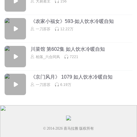
大易斋主
156
啊猫啊狗_ij
作者的工具人和这本很像，但是工具人更好看好笑
《农家小福女》593-如人饮水冷暖自知
回复
2025-06-15
3
一刀苏苏
12.22万
syeira
这导演好讨厌，自己像条癞皮狗一样，还对人家品头论足
川菜馆 第602集 如人饮水冷暖自知
的，还装大爷。人家都拒绝了，还狗皮膏药一样撕不掉，要
柏落_六合同风
7221
是真看好人家演员也有个求贤的样子啊，这种死缠烂打的又
PUA人家跟骚扰也没差了
回复
2025-06-15
2
《京门风月》 1079 如人饮水冷暖自知
一刀苏苏
6.19万
小可爱003
回复 @
syeira
:
太自我。后面就好了
© 2014-
2026
喜马拉雅 版权所有