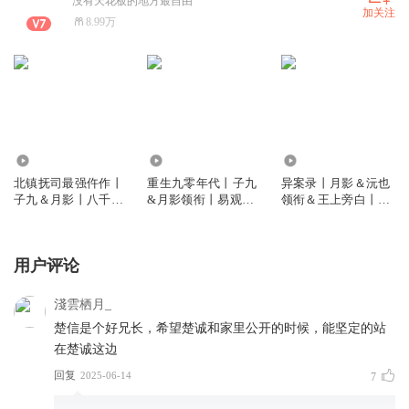
没有天花板的地方最自由
加关注
8.99万
1930.08万
742.02万
61.84万
北镇抚司最强仵作丨
重生九零年代丨子九
异案录丨月影＆沅也
子九＆月影丨八千里
&月影领衔丨易观珵
领衔＆王上旁白丨古
路旁白丨古风推理探
旁白丨商战&爽文
风探案
案
用户评论
淺雲栖月_
楚信是个好兄长，希望楚诚和家里公开的时候，能坚定的站
在楚诚这边
回复
2025-06-14
7