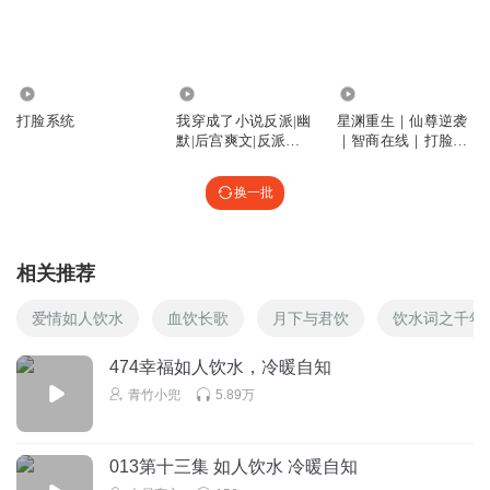
播精品
若愁愁
现在的舟舟已经不是原来的换芯啦，楚信哥哥
2885
480.06万
1.32万
回复
2025-06-15
3
打脸系统
我穿成了小说反派|幽
星渊重生｜仙尊逆袭
默|后宫爽文|反派逆
｜智商在线｜打脸爽
我爱养猫猫
转打脸
文｜重生
开始期待两个人一起做饭的场景了，一定是温馨浪漫。
换一批
回复
2025-06-15
3
钩乐郡_香瓜
相关推荐
楚信心里有自己的考量，客观讲，他做的没错，考虑也没
错，不插手就是最好的帮助
爱情如人饮水
血饮长歌
月下与君饮
饮水词之千年
回复
2025-06-15
3
474幸福如人饮水，冷暖自知
青竹小兜
5.89万
雨霖铃的风
是不是舟舟和褚橙一起出演了那部戏，而且最后拿奖了？
回复
2025-06-23
3
013第十三集 如人饮水 冷暖自知