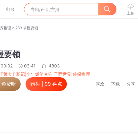
电台
上传
>
侦探推理
283 掌握要领
掌握要领
:00:02
03:41
4803
汪警犬升职记|少年爆笑变狗|千面世界|侦探推理
，免费听
购买 |
99
喜点
喜欢
下载
分享