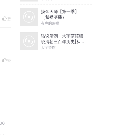
摸金天师【第一季】
（紫襟演播）
赞
有声的紫襟
话说清朝丨大宇茶馆细
说清朝三百年历史|从努
尔哈赤到末代皇帝溥仪|
大宇茶馆
康熙雍正乾隆
赞
06