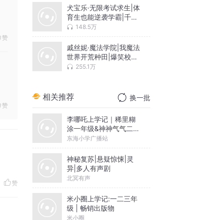
犬宝乐·无限考试求生|体
育生也能逆袭学霸|千面
世界
148.5万
赞
戚丝妮·魔法学院|我魔法
世界开荒种田|爆笑校园
冒险
255.1万
相关推荐
换一批
赞
李哪吒上学记｜稀里糊
涂一年级&神神气气二年
级
东海小学广播站
神秘复苏|悬疑惊悚|灵
异|多人有声剧
北冥有声
赞
米小圈上学记:一二三年
级 | 畅销出版物
米小圈