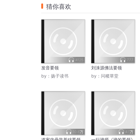
猜你喜欢
4125
777
发音要领
刘洙源佛法要领
by：
扬子读书
by：
问稷草堂
10.8万
4.1万
道家内丹学基础要领
一行禅师《禅的要领》