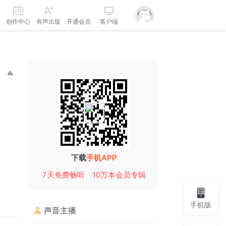
创作中心
有声出版
开通会员
客户端
下载
手机APP
7天免费畅听
10万本会员专辑
手机版
声音主播