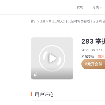
发现
分类
>
>
首页
儿童
苟汪汪警犬升职记|少年爆笑变狗|千面世界|
283 
2025-06-17 10
所属专辑：
苟汪
6元开会员
用户评论