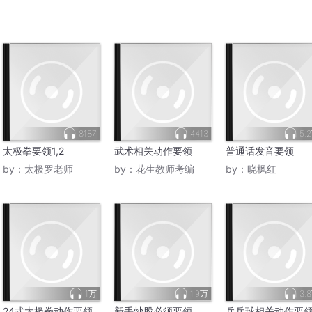
8187
4413
5.
太极拳要领1,2
武术相关动作要领
普通话发音要领
by：
太极罗老师
by：
花生教师考编
by：
晓枫红
1万
1.9万
3.
24式太极拳动作要领
新手炒股必须要领
乒乓球相关动作要