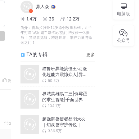
异人众
电脑版
1.4万
36
12.2万
简介：
喜马拉雅6-12岁原创故事系列，近半
年打造“武所谓”“戚丝尼”热门IP收获一亿播
论
放！ 异能者觉醒，跨越世界，掌控力量与命
公众号
运之门！
TA的专辑
更多
猫鲁班异能搞怪王·动漫
化超能力震惊众人|异人
众
50.5万
赞
界域英雄易二三|倒霉蛋
的求生冒险|千面世界
104.1万
超强御兽使者易阳天羽
2
｜幻灵兽守护传说｜契
约之路
336.5万