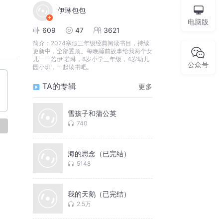
伊琳包包
电脑版
609
47
3621
简介：
2024寒假三年级经典阅读书目，持续
更新中，全部置顶。每晚睡前故事给我两个女
儿一一若伊 若琳，8岁小学三年级，4岁幼儿
公众号
园小班，一起读书吧。
TA的专辑
更多
雪孩子和蒲公英
740
论
海的思念（已完结）
5148
我的天鹅（已完结）
2.5万