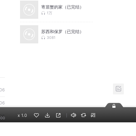
寄居蟹的家（已完结）
1万
苏西和保罗（已完结）
3081
06
06
x
1.0
06
:00
06