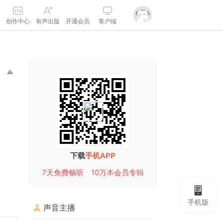
创作中心
有声出版
开通会员
客户端
下载
手机APP
7天免费畅听
10万本会员专辑
手机版
声音主播