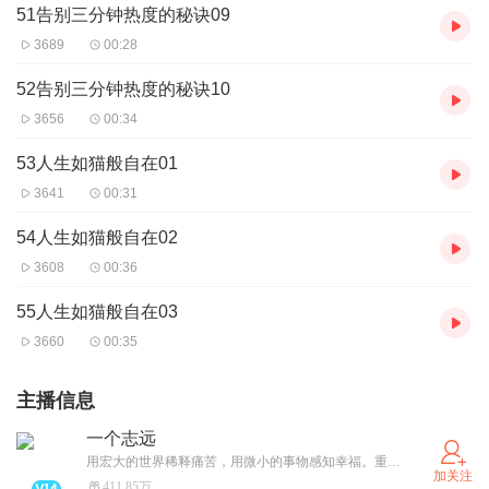
51告别三分钟热度的秘诀09
3689
00:28
52告别三分钟热度的秘诀10
3656
00:34
53人生如猫般自在01
3641
00:31
54人生如猫般自在02
3608
00:36
55人生如猫般自在03
3660
00:35
主播信息
一个志远
用宏大的世界稀释痛苦，用微小的事物感知幸福。重磅新书刘墉《我不是教你诈》，《一行禅师:正念三部曲》，冯唐《稳赢》，欢迎订阅！每周一本书，和百万书友一起好好读书，好好生活。
加关注
411.85万