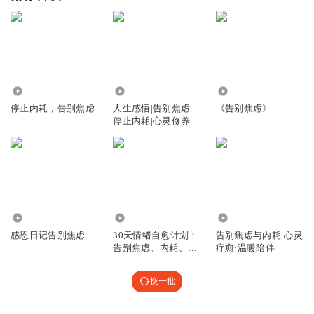
12.69万
1271
1726
停止内耗，告别焦虑
人生感悟|告别焦虑|
《告别焦虑》
停止内耗|心灵修养
813
1239
1875
感恩日记告别焦虑
30天情绪自愈计划：
告别焦虑与内耗·心灵
告别焦虑、内耗、自
疗愈·温暖陪伴
卑
换一批