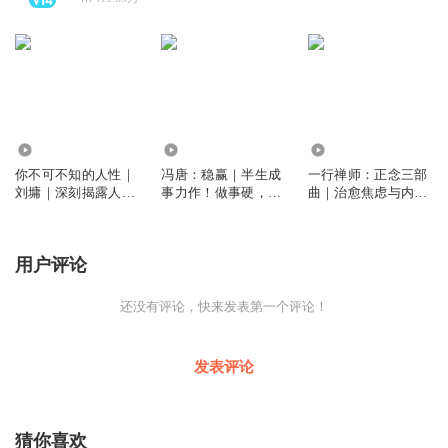
4532
1.96万
4.67万
你不可不知的人性｜
冯唐：稳赢｜半生成
一行禅师：正念三部
刘墉｜深刻揭露人性
事力作！做事硬，做
曲｜治愈焦虑与内耗
丑恶，但也展现人性
人稳，步步能赢
｜《幸福》《生活需
本善的光辉
要慢下来》《当我们
看见彼此》
用户评论
还没有评论，快来发表第一个评论！
发表评论
猜你喜欢