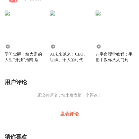
79
5314
3620
学习觉醒：给大家的
AI未来以来：CEO、
八字命理学教程：手
人生“开挂”指南 綦哲
组织、个人的时代红
把手教你从入门到精
达
利 李开复
通 陆致极
用户评论
还没有评论，快来发表第一个评论！
发表评论
猜你喜欢