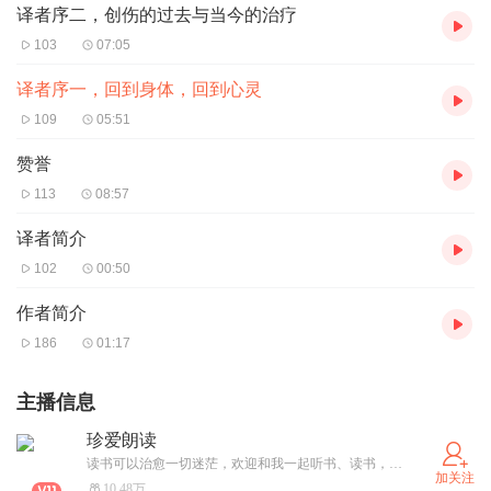
译者序二，创伤的过去与当今的治疗
103
07:05
译者序一，回到身体，回到心灵
109
05:51
赞誉
113
08:57
译者简介
102
00:50
作者简介
186
01:17
主播信息
珍爱朗读
读书可以治愈一切迷茫，欢迎和我一起听书、读书，一起成长
加关注
10.48万