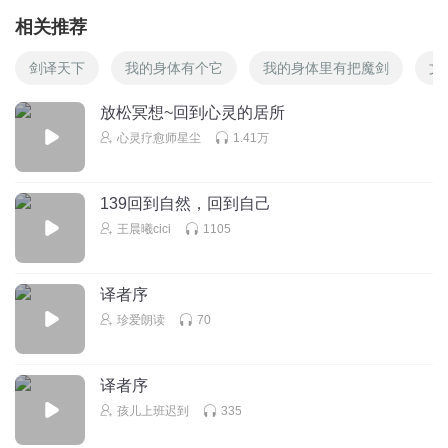
相关推荐
剑译天下
我的身体有个它
我的身体里有把魔剑
文
放松冥想~回到心灵的居所
心灵疗愈师星尘
1.41万
139回到自然，回到自己
王晨曦cici
1105
译者序
珍爱朗读
70
译者序
孩儿上班迟到
335