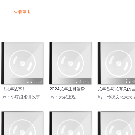
查看更多
5326
9717
4
《龙年故事》
2024龙年生肖运势
龙年赏与龙有关的
by：
小塔姐姐讲故事
by：
天易正观
by：
传统文化天天