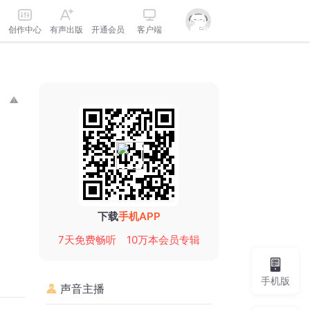
创作中心
有声出版
开通会员
客户端
下载
手机APP
7天免费畅听
10万本会员专辑
手机版
声音主播