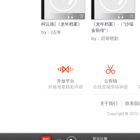
8.2万
7.9万
柯云路|《龙年档案》
《龙年档案》·〔“沙瑞
金前传”〕
by：
i洁净
by：
叨哥唠剧
开放平台
云剪辑
对接海量精彩内容
在线音频剪辑神器
关于我们
联系我
Copyright © 2012-
喜马拉雅