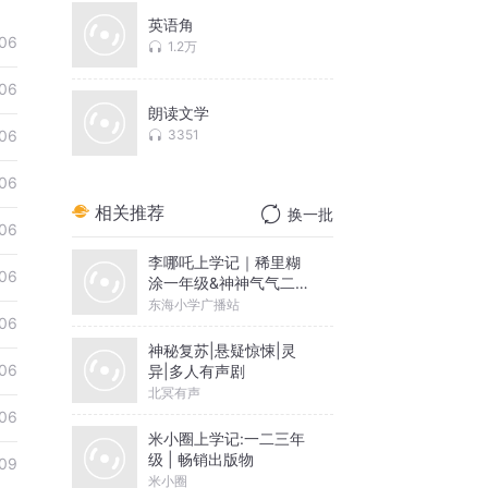
英语角
06
1.2万
06
朗读文学
06
3351
06
相关推荐
换一批
06
李哪吒上学记｜稀里糊
06
涂一年级&神神气气二年
级
东海小学广播站
06
神秘复苏|悬疑惊悚|灵
06
异|多人有声剧
北冥有声
06
米小圈上学记:一二三年
级 | 畅销出版物
09
米小圈