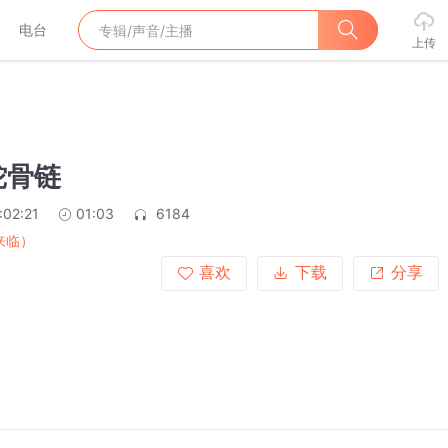
电台
上传
蛇骨链
:02:21
01:03
6184
来临）
喜欢
下载
分享