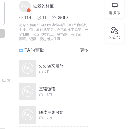
盆景的相框
电脑版
114
11
2599
简介：
精英53期31班毕业学员，A+平台签约
主播。但，看过风景后，自己也成了风景。一
论
个相框，纪念此时的上一秒场景，有你么……
公众号
嘻嘻。记得，要思考人生哦 。
TA的专辑
更多
灯灯读文电台
511
赞
童谣谜语
1.5万
随读诗集散文
1.7万