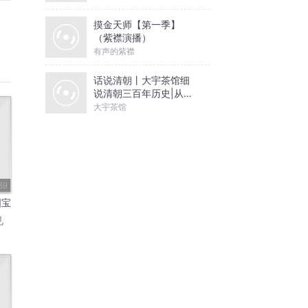
摸金天师【第一季】
（紫襟演播）
有声的紫襟
话说清朝丨大宇茶馆细
说清朝三百年历史|从努
尔哈赤到末代皇帝溥仪|
大宇茶馆
康熙雍正乾隆
89
国宝
见