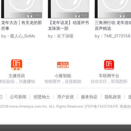
1981
668
35
龙年大吉 | 有关龙的那
【龙年说龙】动漫评书
三角洲行动 龙年游
些事
龙珠第一部
原声精选
by：
暖人心_SoMo
by：
在下深瞳
by：
TME_21721584_三角洲行动
主播培训
小雅智能
车联网平台
兼职副业，兴趣赚钱
智能硬件，连接赋能
自在出行，听我想听
们
公司新闻
招贤纳士
用户反馈
服务协议
隐私政策
2026
www.ximalaya.com lnc. ALL Rights Reserved
沪ICP备13027243号
客服热线