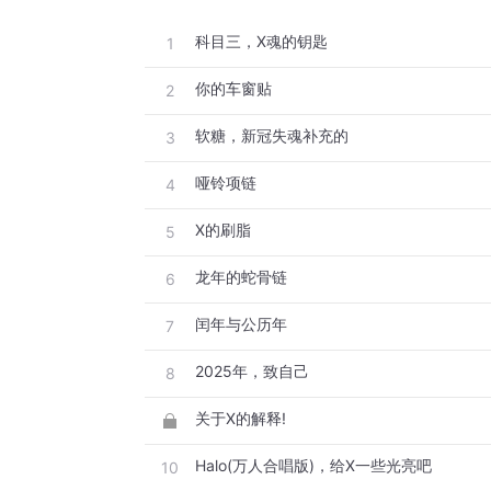
科目三，X魂的钥匙
1
你的车窗贴
2
软糖，新冠失魂补充的
3
哑铃项链
4
X的刷脂
5
龙年的蛇骨链
6
闰年与公历年
7
2025年，致自己
8
关于X的解释!
Halo(万人合唱版)，给X一些光亮吧
10