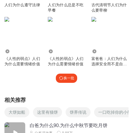
人们为什么遵守法律
人们为什么总是不吃
古代清明节人们为什
早餐
么要带柳
5.94万
1.60万
1.11万
《人性的弱点》人们
《人性的弱点》人们
富爸爸：人们为什么
为什么需要情绪价值
为什么需要情绪价值
选择安全而不是自
己？
换一批
相关推荐
大饼如船
这里有猫饼
饼界传说
一口吃掉你的小熊
白爸为什么90.为什么中秋节要吃月饼
白爸讲故事
9.88万