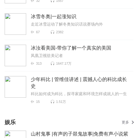
32
1557
冰雪冬奥|一起涨知识
走近冰雪运动了解冬奥知识话说赛场内外
67
2382
冰汝看美国-带你了解一个真实的美国
凤凰卫视驻美记者
313
1647.17万
少年科比 | 管维佳讲述 | 震撼人心的科比成长
史
科比如何成为科比，探寻家庭和环境怎样成就人的一生
15
1.51万
娱乐
更多
山村鬼事 |有声的子燚鬼故事|免费有声小说紫