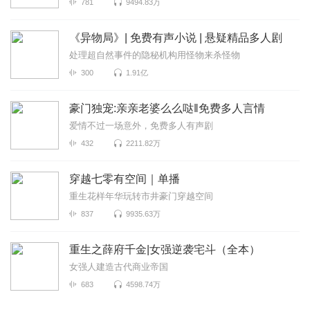
781
9494.83万
《异物局》| 免费有声小说 | 悬疑精品多人剧
处理超自然事件的隐秘机构用怪物来杀怪物
300
1.91亿
豪门独宠:亲亲老婆么么哒‖免费多人言情
爱情不过一场意外，免费多人有声剧
432
2211.82万
穿越七零有空间｜单播
重生花样年华玩转市井豪门穿越空间
837
9935.63万
重生之薛府千金|女强逆袭宅斗（全本）
女强人建造古代商业帝国
683
4598.74万