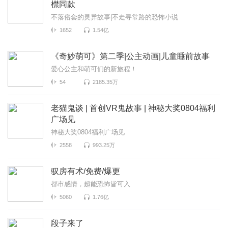
㯲同款
不落俗套的灵异故事|不走寻常路的恐怖小说
1652
1.54亿
《奇妙萌可》第二季|公主动画|儿童睡前故事
爱心公主和萌可们的新旅程！
54
2185.35万
老猫鬼谈 | 首创VR鬼故事 | 神秘大奖0804福利
广场见
神秘大奖0804福利广场见
2558
993.25万
驭房有术/免费/爆更
都市感情，超能恐怖皆可入
5060
1.76亿
段子来了