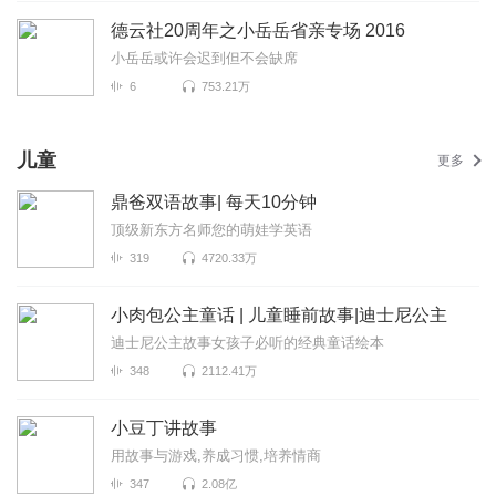
德云社20周年之小岳岳省亲专场 2016
小岳岳或许会迟到但不会缺席
6
753.21万
儿童
更多
鼎爸双语故事| 每天10分钟
顶级新东方名师您的萌娃学英语
319
4720.33万
小肉包公主童话 | 儿童睡前故事|迪士尼公主
迪士尼公主故事女孩子必听的经典童话绘本
348
2112.41万
小豆丁讲故事
用故事与游戏,养成习惯,培养情商
347
2.08亿