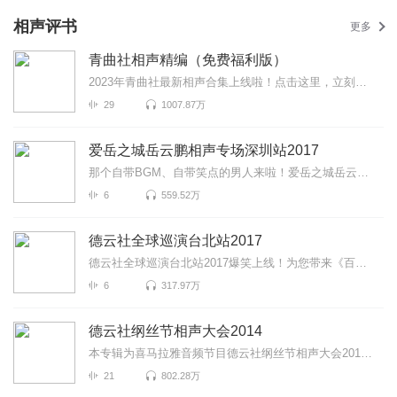
相声评书
更多
青曲社相声精编（免费福利版）
2023年青曲社最新相声合集上线啦！点击这里，立刻免费听>>>包袱不停，笑点密集，“既文艺又可爱”的青曲...
29
1007.87万
爱岳之城岳云鹏相声专场深圳站2017
那个自带BGM、自带笑点的男人来啦！爱岳之城岳云鹏相声专场深圳站2017爆笑来袭！更有《学歌曲》《学评书...
6
559.52万
德云社全球巡演台北站2017
德云社全球巡演台北站2017爆笑上线！为您带来《百兽图》《富贵有余》《学哑语》等高能相声！各种爆笑包...
6
317.97万
德云社纲丝节相声大会2014
本专辑为喜马拉雅音频节目德云社纲丝节相声大会2014爆笑上线！为您带来《绕口令》《魔术世界》《结巴论...
21
802.28万