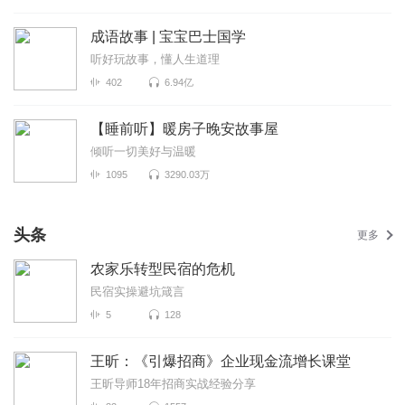
成语故事 | 宝宝巴士国学
听好玩故事，懂人生道理
402
6.94亿
【睡前听】暖房子晚安故事屋
倾听一切美好与温暖
1095
3290.03万
头条
更多
农家乐转型民宿的危机
民宿实操避坑箴言
5
128
王昕：《引爆招商》企业现金流增长课堂
王昕导师18年招商实战经验分享