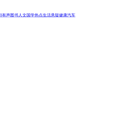
剧
有声图书
人文国学
热点
生活
悬疑
健康
汽车