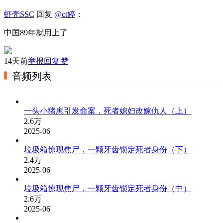
虾壳SSC
回复
@
ct婷
：
中国89年就用上了
14天前
举报
回复
赞
音频列表
一头小猪崽引发命案，死者媳妇改嫁仇人（上）
2.6万
2025-06
垃圾箱惊现焦尸，一颗牙齿锁定死者身份（下）
2.4万
2025-06
垃圾箱惊现焦尸，一颗牙齿锁定死者身份（中）
2.6万
2025-06