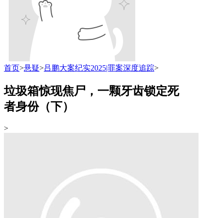
首页
>
悬疑
>
吕鹏大案纪实2025|罪案深度追踪
>
垃圾箱惊现焦尸，一颗牙齿锁定死
者身份（下）
>