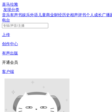
喜马拉雅
发现
分类
音乐
有声书
娱乐
外语
儿童
商业财经
历史
相声评书
个人成长
广播
电台
上传
创作中心
有声出版
开通会员
客户端