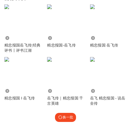
4110
8317
2466
精忠报国岳飞传|经典
精忠报国-岳飞传
精忠报国 岳飞传
评书丨评书江湖
299.79万
8580
2615
精忠报国 ‖ 岳飞传
岳飞传｜精忠报国 千
岳飞 精忠报国 - 说岳
古英雄
全传
换一批