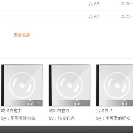
2025-
65
2025-
67
查看更多
1018
1266
6.
吃出自愈力
吃出自愈力
活出自己
by：
图图美渡书馆
by：
桔光心遇
by：
小可爱的听众