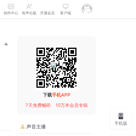
创作中心
有声出版
开通会员
客户端
下载
手机APP
7天免费畅听
10万本会员专辑
手机版
声音主播