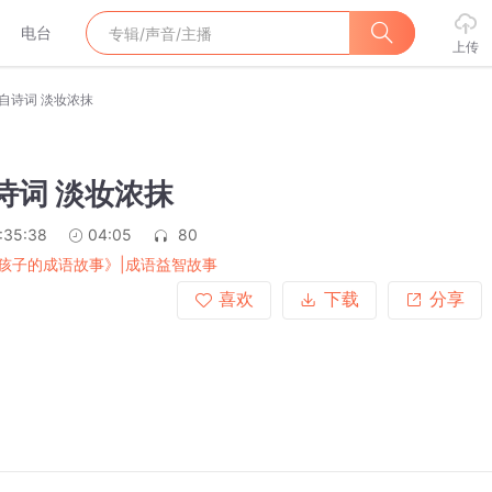
电台
上传
出自诗词 淡妆浓抹
自诗词 淡妆浓抹
:35:38
04:05
80
孩子的成语故事》|成语益智故事
喜欢
下载
分享