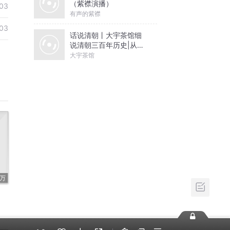
（紫襟演播）
03
有声的紫襟
03
话说清朝丨大宇茶馆细
说清朝三百年历史|从努
尔哈赤到末代皇帝溥仪|
大宇茶馆
康熙雍正乾隆
1万