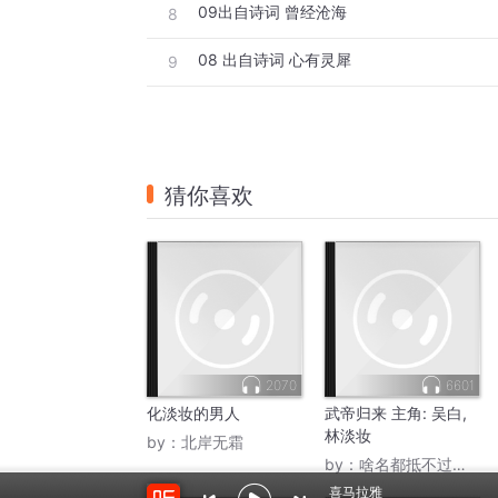
09出自诗词 曾经沧海
8
08 出自诗词 心有灵犀
9
猜你喜欢
2070
6601
化淡妆的男人
武帝归来 主角: 吴白,
林淡妆
by：
北岸无霜
by：
啥名都抵不过备注
喜马拉雅