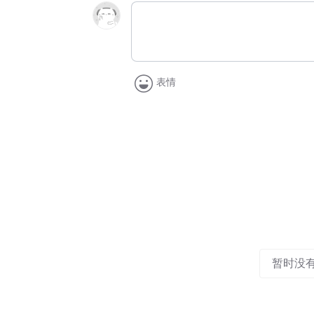
表情
暂时没