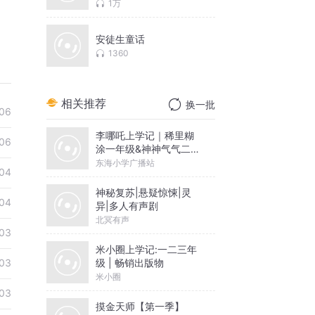
1万
安徒生童话
1360
相关推荐
换一批
06
李哪吒上学记｜稀里糊
06
涂一年级&神神气气二年
级
东海小学广播站
04
神秘复苏|悬疑惊悚|灵
04
异|多人有声剧
北冥有声
03
米小圈上学记:一二三年
级 | 畅销出版物
03
米小圈
03
摸金天师【第一季】