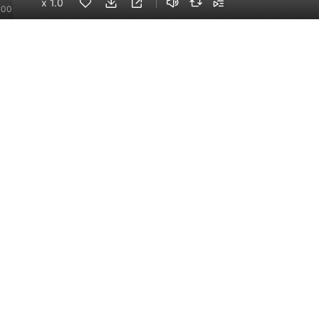
x
1.0
:00
76
手机端
企业版
电脑端
员工学习，企业买单
版权声明
自律承诺
：400-838-5616