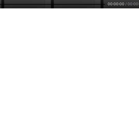
00:00:00
/
00:00
2.5万
2085
4
吃 出自愈力
复活—活出自由
41、活出自己
by：
芙蓉果儿
by：
叮咚开心
by：
vlad_wang
主播培训
小雅智能
车联网平台
兼职副业，兴趣赚钱
智能硬件，连接赋能
自在出行，听我想听
们
公司新闻
招贤纳士
用户反馈
服务协议
隐私政策
2026
www.ximalaya.com lnc. ALL Rights Reserved
沪ICP备13027243号
客服热线