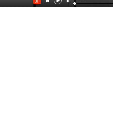
11.2万
4669
吃出自愈力
活出自我篇
by：
天天学营养
by：
1392704wmby
开放平台
云剪辑
对接海量精彩内容
在线音频剪辑神器
关于我们
联系我
Copyright © 2012-