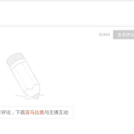
发表评
0
/
300
有评论，下载
喜马拉雅
与主播互动