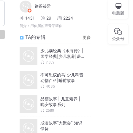
路得筱雅
电脑版
1431
29
2224
简介：
用你赐的声音荣耀你
论
TA的专辑
更多
公众号
少儿读经典《水浒传》|
国学经典|少儿素养|课外
读物
7.3万
不可思议的马|少儿科普|
动物百科|睡前故事
4035
品德故事 | 儿童素养 |
晚安故事系列
2589
成语故事“大聚会”|知识
储备