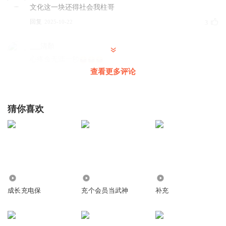
文化这一块还得社会我柱哥
回复
2025-10-22
3
___清顏
心疼金无涯一秒
查看更多评论
回复
2025-07-30
2
大贱客
猜你喜欢
回复
2025-07-25
2
大爷的烟袋锅儿
加油更新啊，宝哥，就指着这个活着呐
回复
1.87万
461.14万
1358
2025-06-24
2
成长充电保
充个会员当武神
补充
痴梦_a
怎么感觉这段时间的声音有点炸呢