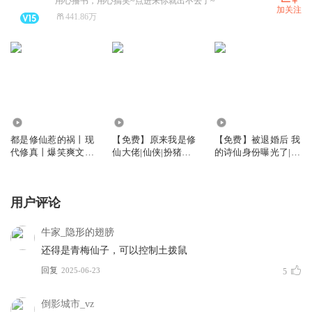
用心播书，用心搞笑~点进来你就出不去了~
加关注
441.86万
1021.81万
187.29万
235.33万
都是修仙惹的祸丨现
【免费】原来我是修
【免费】被退婚后 我
代修真丨爆笑爽文丨
仙大佬|仙侠|扮猪吃
的诗仙身份曝光了|逍
多人有声剧
虎|多人有声剧
遥小贵婿|穿越架空逆
袭
用户评论
牛家_隐形的翅膀
还得是青梅仙子，可以控制土拨鼠
回复
2025-06-23
5
倒影城市_vz