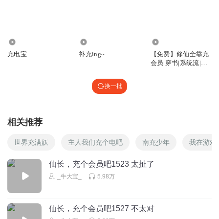
回复
2025-06-23
2
猪0母狼0马蜂
青梅姐姐“小动物我可喜欢了，顿顿都要有啊”
179
1667
3184
充电宝
补充ing~
【免费】修仙全靠充
回复
2025-06-23
1
会员|穿书|系统流|修
仙
猪0母狼0马蜂
换一批
柱哥，用你的脚指头去抠抠他的五肢
回复
2025-06-23
1
相关推荐
九方龍鈞
老金太上道了，求生欲强的可怕
世界充满妖
主人我们充个电吧
南充少年
我在游戏
回复
2026-01-14
1
仙长，充个会员吧1523 太扯了
_牛大宝_
5.98万
千里追风_
就冲青梅这句话，金无牙估计要换坐骑品种了
回复
2025-09-07
1
仙长，充个会员吧1527 不太对