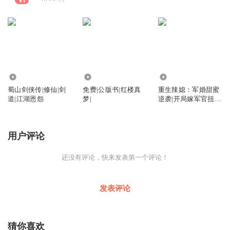
42
7387
3.45万
蜀山剑侠传|修仙|剑
免费|公版书|红楼真
重生辣媳：军婚甜蜜
道|江湖恩怨
梦|
逆袭|开局嫁军官扭转
命运|顶流军嫂|谍战
阴谋|现代重生
用户评论
还没有评论，快来发表第一个评论！
发表评论
猜你喜欢