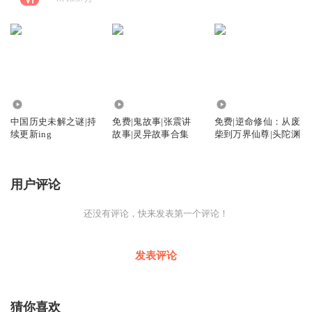
36.55万
2.62万
5.55万
中国历史未解之谜|持
免费|鬼故事|张震讲
免费|逆命修仙：从废
续更新ing
故事|灵异故事合集
柴到万界仙尊|头陀渊
用户评论
还没有评论，快来发表第一个评论！
发表评论
猜你喜欢