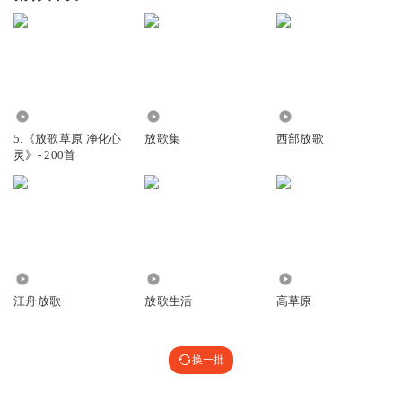
9.35万
7.68万
1.48万
5.《放歌草原 净化心
放歌集
西部放歌
灵》- 200首
70
1.10万
2308
江舟放歌
放歌生活
高草原
换一批