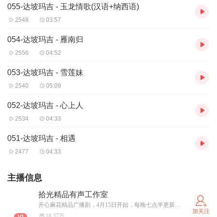
055-达坡玛吉 - 玉龙情歌(汉语+纳西语)
2548
03:57
054-达坡玛吉 - 雁南归
2556
04:52
053-达坡玛吉 - 雪莲妹
2540
05:09
052-达坡玛吉 - 心上人
2534
04:33
051-达坡玛吉 - 相遇
2477
04:33
主播信息
拾光精品有声工作室
开心麻花精品广播剧，4月15日开始，每晚七点半更新，欢迎大家订阅收听！
加关注
18.37万