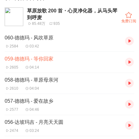
草原放歌 200 首・心灵净化器，从马头琴
到呼麦
免费订阅
85.48万
935
060-德德玛 - 风吹草原
2584
03:42
059-德德玛 - 等你回家
2605
04:14
058-德德玛 - 草原母亲河
2610
04:04
057-德德玛 - 爱在故乡
2577
04:46
056-达坡玛吉 - 月亮天天圆
2474
03:24