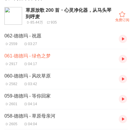
草原放歌 200 首・心灵净化器，从马头琴
到呼麦
免费订阅
85.44万
935
062-德德玛 - 祝愿
2559
03:27
061-德德玛 - 绿色之梦
2917
04:17
060-德德玛 - 风吹草原
2582
03:42
059-德德玛 - 等你回家
2601
04:14
058-德德玛 - 草原母亲河
2605
04:04