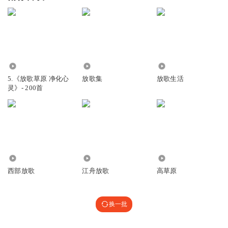
9.35万
7.68万
1.10万
5.《放歌草原 净化心
放歌集
放歌生活
灵》- 200首
1.48万
70
2308
西部放歌
江舟放歌
高草原
换一批