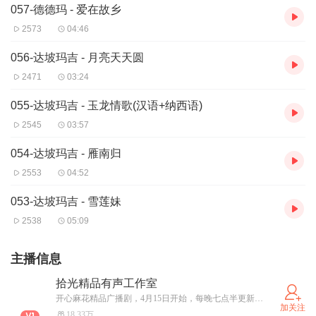
057-德德玛 - 爱在故乡
2573
04:46
056-达坡玛吉 - 月亮天天圆
2471
03:24
055-达坡玛吉 - 玉龙情歌(汉语+纳西语)
2545
03:57
054-达坡玛吉 - 雁南归
2553
04:52
053-达坡玛吉 - 雪莲妹
2538
05:09
主播信息
拾光精品有声工作室
开心麻花精品广播剧，4月15日开始，每晚七点半更新，欢迎大家订阅收听！
加关注
18.33万