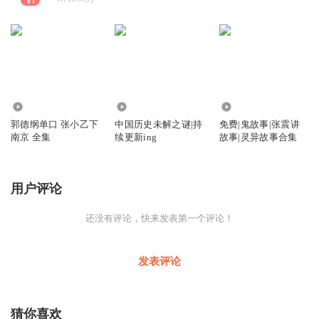
822.35万
36.05万
2.61万
郭德纲单口 张小乙下
中国历史未解之谜|持
免费|鬼故事|张震讲
南京 全集
续更新ing
故事|灵异故事合集
用户评论
还没有评论，快来发表第一个评论！
发表评论
猜你喜欢