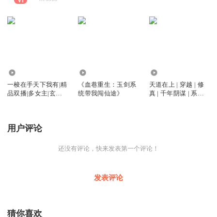
8619
236
8264
一梭在手天下我有|精
《血巷重生：玉剑系
天道在上 | 穿越 | 修
品双播|多女主|玄幻
统带我闯仙途》
真 | 千年阴谋 | 系统 |
逆袭|搞笑
多人有声剧
用户评论
还没有评论，快来发表第一个评论！
发表评论
猜你喜欢