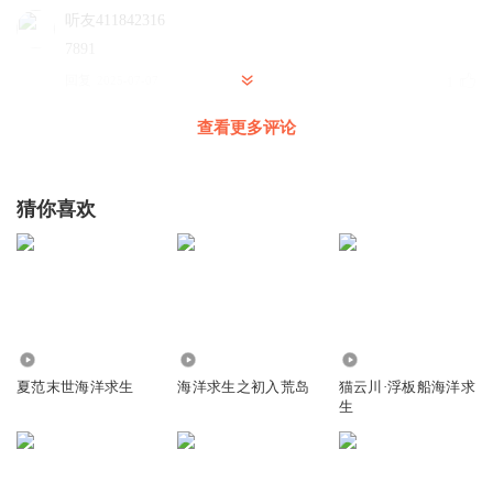
听友411842316
7891
回复
2025-07-07
1
查看更多评论
天云_夜光
回复 @
听友411842316
:
我爱道观
MC双子星之信仰之越
猜你喜欢
天龙八部?
回复
2025-07-11
1
天云_夜光
回复 @
MC双子星之信仰之越
:
我也看过
6.28万
17
28.04万
犹鱼I工
夏范末世海洋求生
海洋求生之初入荒岛
猫云川·浮板船海洋求
生
回复
2025-07-10
1
循之梦魇