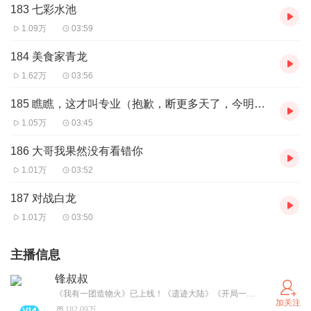
183 七彩水池
1.09万
03:59
184 美食家青龙
1.62万
03:56
185 瞧瞧，这才叫专业（抱歉，断更多天了，今明补齐）
1.05万
03:45
186 大哥我果然没有看错你
1.01万
03:52
187 对战白龙
1.01万
03:50
主播信息
锋叔叔
《我有一团造物火》已上线！《遗迹大陆》《开局一只小丑鱼》更新中。武灵帝国/星空物语/紫灵大陆/海洋求生/魔法卡牌/综漫物语/吴有用等经典专辑必须要打卡哦！更多精彩故事，请关注并搜索“锋叔叔”。
加关注
182.09万