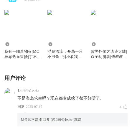
1.43万
94.75万
580.04万
我有一团造物火|MC
浮岛漂流：开局一只
紫灵外传之遗迹大陆|
异界热血冒险|丁不凡
小丑鱼 | 别小看我的
双子动漫著|锋叔叔演
系列
鱼
播
用户评论
1526451eokr
不是海岛求生吗？现在都变成啥了都不好听了。
回复
2025-07-17
4
我是帅不是摔
回复 @
1526451eokr
:
就是