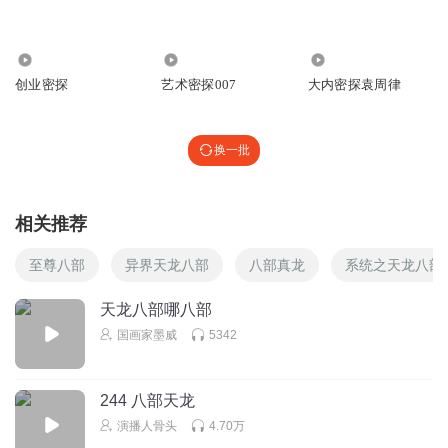
😁😁😁
回复
2025-08-14
1
1743
4.57万
7390
创业密探
艺术密探007
大内密探袁周律
我要关注
@a
回复
换一批
2025-07-21
1
生煎包透透
相关推荐
🥳
回复
2025-08-12
1
至尊八部
异界天龙八部
八部真龙
系统之天龙八部
菜包猫老师
天龙八部哪八部
出发回合肥
国画家墨威
5342
回复
2025-07-24
0
244 八部天龙
璇子_34
演播人骨头
4.70万
鬼